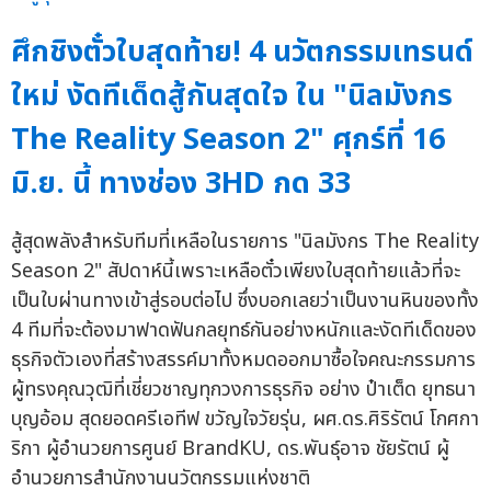
ศึกชิงตั๋วใบสุดท้าย! 4 นวัตกรรมเทรนด์
ใหม่ งัดทีเด็ดสู้กันสุดใจ ใน "นิลมังกร
The Reality Season 2" ศุกร์ที่ 16
มิ.ย. นี้ ทางช่อง 3HD กด 33
สู้สุดพลังสำหรับทีมที่เหลือในรายการ "นิลมังกร The Reality
Season 2" สัปดาห์นี้เพราะเหลือตั๋วเพียงใบสุดท้ายแล้วที่จะ
เป็นใบผ่านทางเข้าสู่รอบต่อไป ซึ่งบอกเลยว่าเป็นงานหินของทั้ง
4 ทีมที่จะต้องมาฟาดฟันกลยุทธ์กันอย่างหนักและงัดทีเด็ดของ
ธุรกิจตัวเองที่สร้างสรรค์มาทั้งหมดออกมาซื้อใจคณะกรรมการ
ผู้ทรงคุณวุฒิที่เชี่ยวชาญทุกวงการธุรกิจ อย่าง ป๋าเต็ด ยุทธนา
บุญอ้อม สุดยอดครีเอทีฟ ขวัญใจวัยรุ่น, ผศ.ดร.ศิริรัตน์ โกศกา
ริกา ผู้อำนวยการศูนย์ BrandKU, ดร.พันธุ์อาจ ชัยรัตน์ ผู้
อำนวยการสำนักงานนวัตกรรมแห่งชาติ