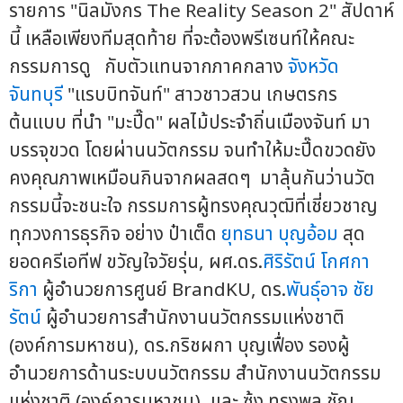
รายการ "นิลมังกร The Reality Season 2" สัปดาห์
นี้ เหลือเพียงทีมสุดท้าย ที่จะต้องพรีเซนท์ให้คณะ
กรรมการดู กับตัวแทนจากภาคกลาง
จังหวัด
จันทบุรี
"แรบบิทจันท์" สาวชาวสวน เกษตรกร
ต้นแบบ ที่นำ "มะปี๊ด" ผลไม้ประจำถิ่นเมืองจันท์ มา
บรรจุขวด โดยผ่านนวัตกรรม จนทำให้มะปี๊ดขวดยัง
คงคุณภาพเหมือนกินจากผลสดๆ มาลุ้นกันว่านวัต
กรรมนี้จะชนะใจ กรรมการผู้ทรงคุณวุฒิที่เชี่ยวชาญ
ทุกวงการธุรกิจ อย่าง ป๋าเต็ด
ยุทธนา บุญอ้อม
สุด
ยอดครีเอทีฟ ขวัญใจวัยรุ่น, ผศ.ดร.
ศิริรัตน์ โกศกา
ริกา
ผู้อำนวยการศูนย์ BrandKU, ดร.
พันธุ์อาจ ชัย
รัตน์
ผู้อำนวยการสำนักงานนวัตกรรมแห่งชาติ
(องค์การมหาชน), ดร.กริชผกา บุญเฟื่อง รองผู้
อำนวยการด้านระบบนวัตกรรม สำนักงานนวัตกรรม
แห่งชาติ (องค์การมหาชน), และ ซ้ง ทรงพล ชัญ