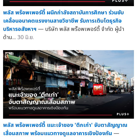
พลัส พร็อพเพอร์ตี้ ผนึกกำลังสถาบันการศึกษา ร่วมขับ
เคลื่อนอนาคตแรงงานสายวิชาชีพ รับการเติบโตธุรกิจ
บริหารอสังหาฯ
— บริษัท พลัส พร็อพเพอร์ตี้ จำกัด ผู้นำ
ด้าน...
30 มิ.ย.
พลัส พร็อพเพอร์ตี้ แนะเจ้าของ 'ตึกเก่า' จับตาสัญญาณ
เสื่อมสภาพ พร้อมแนวทางดูแลอาคารเชิงป้องกัน
—