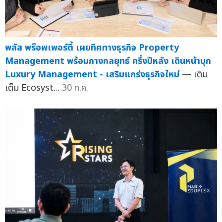
พลัส พร็อพเพอร์ตี้ เผยทิศทางธุรกิจ Property
Management พร้อมกางกลยุทธ์ ครึ่งปีหลัง เดินหน้าบุก
Luxury Management - เสริมแกร่งธุรกิจใหม่
— เติม
เต็ม Ecosyst...
30 ก.ค.