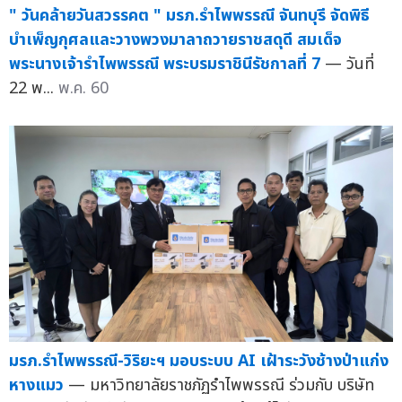
" วันคล้ายวันสวรรคต " มรภ.รำไพพรรณี จันทบุรี จัดพิธี
บำเพ็ญกุศลและวางพวงมาลาถวายราชสดุดี สมเด็จ
พระนางเจ้ารำไพพรรณี พระบรมราชินีรัชกาลที่ 7
— วันที่
22 พ...
พ.ค. 60
มรภ.รำไพพรรณี-วิริยะฯ มอบระบบ AI เฝ้าระวังช้างป่าแก่ง
หางแมว
— มหาวิทยาลัยราชภัฏรำไพพรรณี ร่วมกับ บริษัท