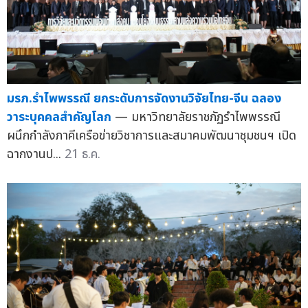
มรภ.รำไพพรรณี ยกระดับการจัดงานวิจัยไทย-จีน ฉลอง
วาระบุคคลสำคัญโลก
— มหาวิทยาลัยราชภัฏรำไพพรรณี
ผนึกกำลังภาคีเครือข่ายวิชาการและสมาคมพัฒนาชุมชนฯ เปิด
ฉากงานป...
21 ธ.ค.