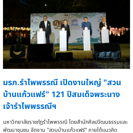
มรภ.รำไพพรรณี เปิดงานใหญ่ "สวน
บ้านแก้วแฟร์" 121 ปีสมเด็จพระนาง
เจ้ารำไพพรรณีฯ
มหาวิทยาลัยราชภัฏรำไพพรรณี โดยสำนักศิลปวัฒนธรรมและ
พัฒนาชุมชน จัดงาน "สวนบ้านแก้วแฟร์" ภายใต้แนวคิด