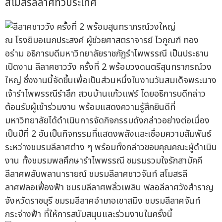
สโมสรลีลาศทั่วประเทศ
ณ โรงยิมอเนกประสงค์ ผู้ช่วยศาสตราจารย์ ไวกูณฑ์ ทอง
อร่าม อธิการบดีมหาวิทยาลัยราชภัฏรำไพพรรณี เป็นประธาน
เปิดงาน ลีลาศชาววัง ครั้งที่ 2 พร้อมวงดนตรีสุนทราภรณ์วง
ใหญ่ ซึ่งงานนี้จัดขึ้นเพื่อเป็นส่วนหนึ่งในงานวันสมเด็จพระนาง
เจ้ารำไพพรรณีรำลึก สวนบ้านแก้วแฟร์ โดยอธิการบดีกล่าว
ต้อนรับผู้เข้าร่วมงาน พร้อมแสดงความรู้สึกยินดีที่
มหาวิทยาลัยได้ดำเนินการจัดกิจกรรมดังกล่าวอย่างต่อเนื่อง
เป็นปีที่ 2 อันเป็นกิจกรรมที่แสดงพลังและเชื่อมความสัมพันธ์
ระหว่างชมรมลีลาศต่าง ๆ พร้อมทั้งกล่าวขอบคุณคณะผู้ดำเนิน
งาน ทั้งชมรมพลศึกษารำไพพรรณี ชมรมรวมใจรักสามัคคี
ลีลาศพลับพลานารายณ์ ชมรมลีลาศชาวจันท์ สโมสรลี
ลาศฟลอเฟื่องฟ้า ชมรมลีลาศพลิ้วเพลิน ฟลอลีลาศวังสำราญ
จังหวัดราชบุรี ชมรมลีลาศอำเภอเขาสมิง ชมรมลีลาศจันท์
กระจ่างฟ้า ที่ให้การสนับสนุนและร่วมงานในครั้งนี้