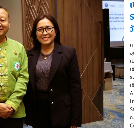
เ
S
ว
ภ
อ
เ
เ
ร
เ
A
ไ
S
ณ
C