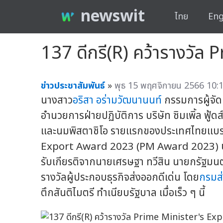
newswit
ไทย
Eng
137 ดีกรี(R) คว้ารางวั
ข่าวประชาสัมพันธ์
»
พุธ 15 พฤศจิกายน 2566 10:1
นางสาว
อริสา อร่ามวัฒนานนท์
กรรมการผู้จั
อำนวยการฝ่ายปฏิบัติการ บริษัท ซิมเพิ้ล ฟู้
และนมพิสตาชิโอ รายแรกของประเทศไทยแบรนด
Export Award 2023 (PM Award 2023) ประ
รับเกียรติจากนายเศรษฐา ทวีสิน นายกรัฐมนต
รางวัลผู้ประกอบธุรกิจส่งออกดีเด่น โดย
กรมส่
ตึกสันติไมตรี ทำเนียบรัฐบาล เมื่อเร็ว ๆ นี้