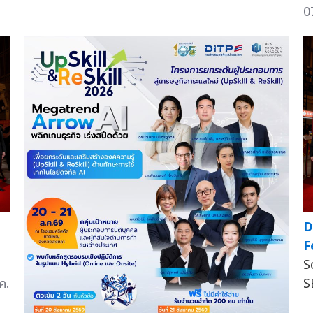
0
D
F
S
ค.
S