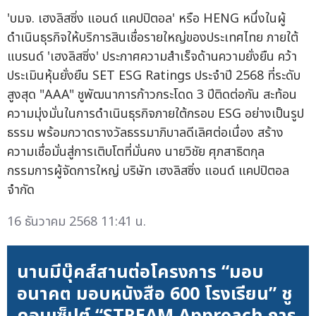
'บมจ. เฮงลิสซิ่ง แอนด์ แคปปิตอล' หรือ HENG หนึ่งในผู้
ดำเนินธุรกิจให้บริการสินเชื่อรายใหญ่ของประเทศไทย ภายใต้
แบรนด์ 'เฮงลิสซิ่ง' ประกาศความสำเร็จด้านความยั่งยืน คว้า
ประเมินหุ้นยั่งยืน SET ESG Ratings ประจำปี 2568 ที่ระดับ
สูงสุด "AAA" ชูพัฒนาการก้าวกระโดด 3 ปีติดต่อกัน สะท้อน
ความมุ่งมั่นในการดำเนินธุรกิจภายใต้กรอบ ESG อย่างเป็นรูป
ธรรม พร้อมกวาดรางวัลธรรมาภิบาลดีเลิศต่อเนื่อง สร้าง
ความเชื่อมั่นสู่การเติบโตที่มั่นคง นายวิชัย ศุภสาธิตกุล
กรรมการผู้จัดการใหญ่ บริษัท เฮงลิสซิ่ง แอนด์ แคปปิตอล
จำกัด
16 ธันวาคม 2568 11:41 น.
นานมีบุ๊คส์สานต่อโครงการ “มอบ
อนาคต มอบหนังสือ 600 โรงเรียน” ชู
คอนเซ็ปต์ “STREAM Approach การ