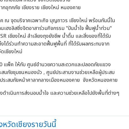
ค ณ จุดบริจาคเฉพาะกิจ บุญถาวร เชียงใหม่ พร้อมกันนี้ใน
นเฮงลิสซิ่งจิตอาสาร่วมกิจกรรม "ปันน้ำใจ ฟื้นฟูน้ำท่วม"
R เชียงใหม่ ลำเลียงถุงยังชีพ น้ำดื่ม และสิ่งของที่ได้รับ
งได้ร่วมทำความสะอาดฟื้นฟูพื้นที่ ที่ได้รับผลกระทบจาก
ัดเชียงใหม่
0 แพ็ค ให้กับ ศูนย์อำนวยความสะดวกและปลอดภัยแขวง
สบภัยชุมชนหนองบัว , ศูนย์ประสานงานช่วยเหลือผู้ประสบ
อผู้ประสบภัยหน้าศาลากลางเมืองหนองคาย จังหวัดหนองคาย
คงดำเนินการส่งมอบน้ำใจ และความช่วยเหลือไปยังพื้นที่ต่างๆ
หวัดเชียงรายวันนี้