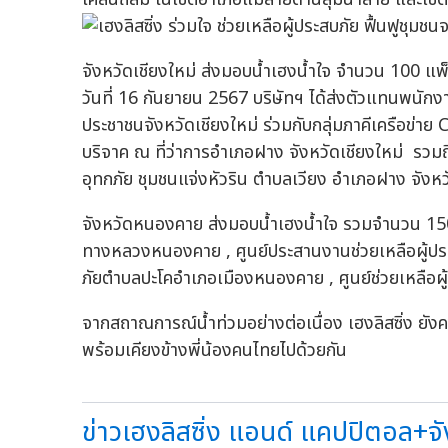
จังหวัดเชียงใหม่ ส่งมอบน้ำเฮงน้ำใจ จำนวน 100 แพ็
วันที่ 16 กันยายน 2567 บริษัทฯ ได้ส่งตัวแทนพนักงา
ประชาชนจังหวัดเชียงใหม่ ร่วมกับกลุ่มภาคีเครือข่าย CS
บริจาค ณ ที่ว่าการอำเภอฝาง จังหวัดเชียงใหม่ รวมถึ
อุทกภัย ชุมชนแจ่งหัวริน ตำบลเวียง อำเภอฝาง จังหว
จังหวัดหนองคาย ส่งมอบน้ำเฮงน้ำใจ รวมจำนวน 15
ทางหลวงหนองคาย , ศูนย์ประสานงานช่วยเหลือผู้ประ
ภัยตำบลปะโคอำเภอเมืองหนองคาย , ศูนย์ช่วยเหลื
จากสถาณการณ์น้ำท่วมอย่างต่อเนื่อง เฮงลิสซิ่ง ยัง
พร้อมเคียงข้างพี่น้องคนไทยไปด้วยกัน
ข่าวเฮงลิสซิ่ง แอนด์ แคปปิตอล+จัง