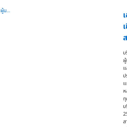
เ
เ
ส
บ
ผู
แ
ป
แ
ห
ท
บ
2
ส