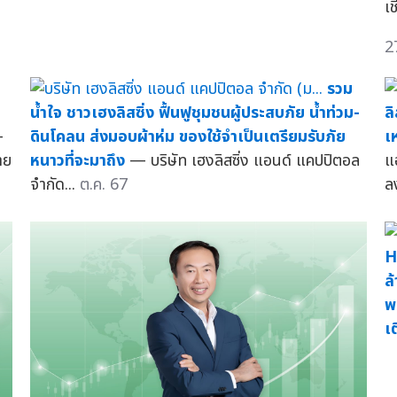
เ
2
รวม
น้ำใจ ชาวเฮงลิสซิ่ง ฟื้นฟูชุมชนผู้ประสบภัย น้ำท่วม-
ล
—
ดินโคลน ส่งมอบผ้าห่ม ของใช้จำเป็นเตรียมรับภัย
เ
าย
หนาวที่จะมาถึง
— บริษัท เฮงลิสซิ่ง แอนด์ แคปปิตอล
แ
จำกัด...
ต.ค. 67
ลง
H
ล
พ
เ