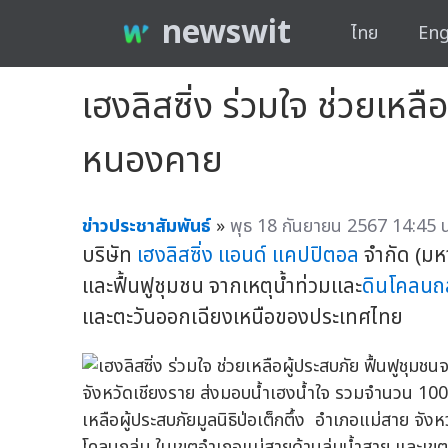
newswit
ไทย
Eng
เฮงลิสซิ่ง ร่วมใจ ช่วยเหล
หนองคาย
ข่าวประชาสัมพันธ์
»
พุธ 18 กันยายน 2567 14:45 น
บริษัท
เฮงลิสซิ่ง แอนด์ แคปปิตอล
จำกัด (มหา
และฟื้นฟูชุมชน จากเหตุน้ำท่วมและ
ดินโคลนถ
และตะวันออกเฉียงเหนือของประเทศไทย
จังหวัดเชียงราย ส่งมอบน้ำเฮงน้ำใจ รวมจำนวน 10
เหลือผู้ประสบภัยมูลนิธิป่อเต็กตึ้ง อำเภอแม่สาย จัง
โคลนถล่ม ในเขตอำเภอแม่สายด้านลุ่มน้ำสาย และเขต