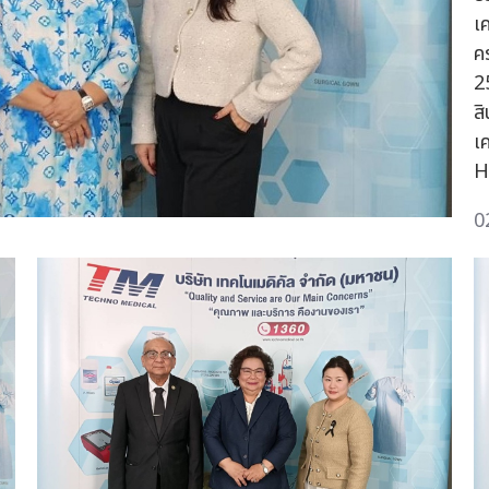
เ
ค
2
ส
เ
H
0