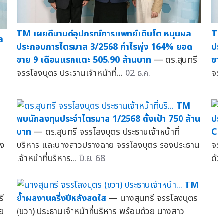
TM เผยดีมานด์อุปกรณ์การแพทย์เติบโต หนุนผล
T
ล
ประกอบการไตรมาส 3/2568 กำไรพุ่ง 164% ยอด
ป
ขาย 9 เดือนแรกแตะ 505.90 ล้านบาท
— ดร.สุนทรี
ข
จรรโลงบุตร ประธานเจ้าหน้าที่...
02 ธ.ค.
จ
TM
พบนักลงทุนประจำไตรมาส 1/2568 ตั้งเป้า 750 ล้าน
ป
บาท
— ดร.สุนทรี จรรโลงบุตร ประธานเจ้าหน้าที่
C
ลง
บริหาร และนางสาวปรางฉาย จรรโลงบุตร รองประธาน
จ
เจ้าหน้าที่บริหาร...
มิ.ย. 68
ด
M
TM
ี
ย้ำผลงานครึ่งปีหลังสดใส
— นางสุนทรี จรรโลงบุตร
วย
(ขวา) ประธานเจ้าหน้าที่บริหาร พร้อมด้วย นางสาว