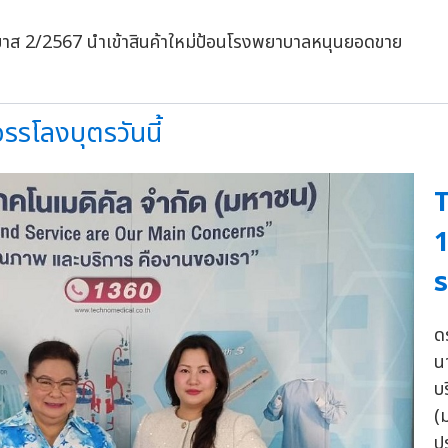
รรโลงบุตรวันนี้
1
ร
ด
น
บ
(
ป