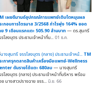
M เผยดีมานด์อุปกรณ์การแพทย์เติบโตหนุนผล
ระกอบการไตรมาส 3/2568 กำไรพุ่ง 164% ยอด
าย 9 เดือนแรกแตะ 505.90 ล้านบาท
— ดร.สุนทรี
รรโลงบุตร ประธานเจ้าหน้าที่บ...
01 ธ.ค.
TM
ระกาศรุกตลาดสินค้าเครื่องมือแพทย์-Wellness
enter ดันรายได้แตะ 680ลบ
— นางสุนทรี
รรโลงบุตร (กลาง) ประธานเจ้าหน้าที่บริหาร พร้อม
้วย นางสาวปรางฉาย จรร...
มิ.ย. 66