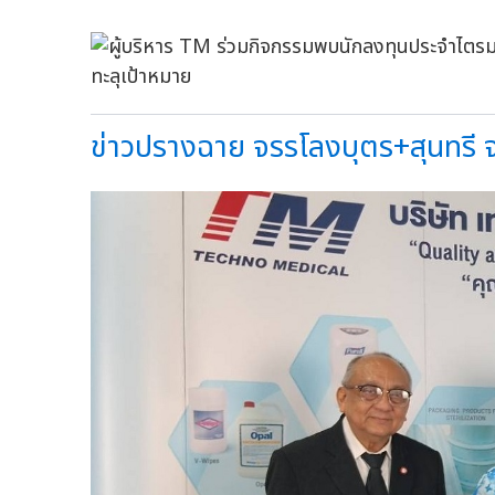
ข่าวปรางฉาย จรรโลงบุตร+สุนทรี จ