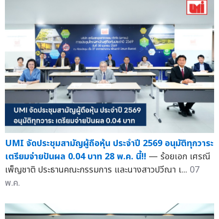
UMI จัดประชุมสามัญผู้ถือหุ้น ประจำปี 2569 อนุมัติทุกวาระ
เตรียมจ่ายปันผล 0.04 บาท 28 พ.ค. นี้!!
— ร้อยเอก เศรณี
เพ็ญชาติ ประธานคณะกรรมการ และนางสาวปวีณา เ...
07
พ.ค.