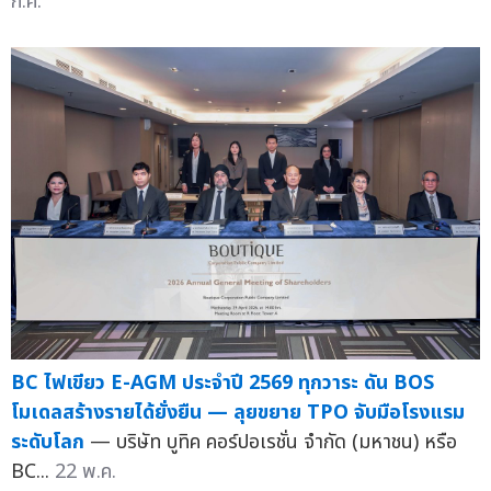
ก.ค.
BC ไฟเขียว E-AGM ประจำปี 2569 ทุกวาระ ดัน BOS
โมเดลสร้างรายได้ยั่งยืน — ลุยขยาย TPO จับมือโรงแรม
ระดับโลก
— บริษัท บูทิค คอร์ปอเรชั่น จำกัด (มหาชน) หรือ
BC...
22 พ.ค.