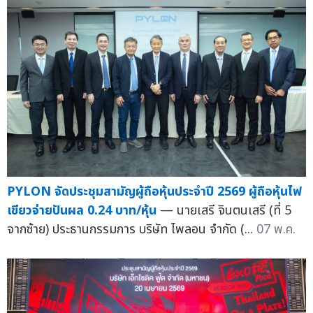
PYLON จัดประชุมสามัญผู้ถือหุ้นประจำปี 2569 ผู้ถือหุ้นไฟ
เขียวจ่ายปันผล 0.24 บาท/หุ้น
— นายเสรี จินตนเสรี (ที่ 5
จากซ้าย) ประธานกรรมการ บริษัท ไพลอน จำกัด (...
07 พ.ค.