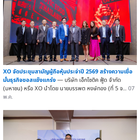
XO จัดประชุมสามัญผู้ถือหุ้นประจำปี 2569 สร้างความเชื่อ
มั่นธุรกิจซอสแข็งแกร่ง
— บริษัท เอ็กโซติค ฟู้ด จำกัด
(มหาชน) หรือ XO นำโดย นายบรรพต หงษ์ทอง (ที่ 5 จ...
07
พ.ค.