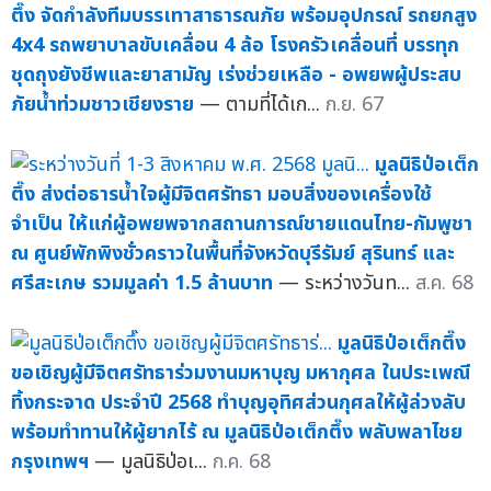
ตึ๊ง จัดกำลังทีมบรรเทาสาธารณภัย พร้อมอุปกรณ์ รถยกสูง
4x4 รถพยาบาลขับเคลื่อน 4 ล้อ โรงครัวเคลื่อนที่ บรรทุก
ชุดถุงยังชีพและยาสามัญ เร่งช่วยเหลือ - อพยพผู้ประสบ
ภัยน้ำท่วมชาวเชียงราย
— ตามที่ได้เก...
ก.ย. 67
มูลนิธิป่อเต็ก
ตึ๊ง ส่งต่อธารน้ำใจผู้มีจิตศรัทธา มอบสิ่งของเครื่องใช้
จำเป็น ให้แก่ผู้อพยพจากสถานการณ์ชายแดนไทย-กัมพูชา
ณ ศูนย์พักพิงชั่วคราวในพื้นที่จังหวัดบุรีรัมย์ สุรินทร์ และ
ศรีสะเกษ รวมมูลค่า 1.5 ล้านบาท
— ระหว่างวันท...
ส.ค. 68
มูลนิธิป่อเต็กตึ๊ง
ขอเชิญผู้มีจิตศรัทธาร่วมงานมหาบุญ มหากุศล ในประเพณี
ทิ้งกระจาด ประจำปี 2568 ทำบุญอุทิศส่วนกุศลให้ผู้ล่วงลับ
พร้อมทำทานให้ผู้ยากไร้ ณ มูลนิธิป่อเต็กตึ๊ง พลับพลาไชย
กรุงเทพฯ
— มูลนิธิป่อเ...
ก.ค. 68