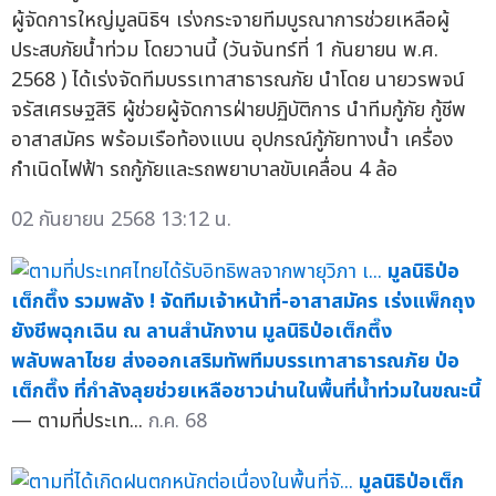
ผู้จัดการใหญ่มูลนิธิฯ เร่งกระจายทีมบูรณาการช่วยเหลือผู้
ประสบภัยน้ำท่วม โดยวานนี้ (วันจันทร์ที่ 1 กันยายน พ.ศ.
2568 ) ได้เร่งจัดทีมบรรเทาสาธารณภัย นำโดย นายวรพจน์
จรัสเศรษฐสิริ ผู้ช่วยผู้จัดการฝ่ายปฏิบัติการ นำทีมกู้ภัย กู้ชีพ
อาสาสมัคร พร้อมเรือท้องแบน อุปกรณ์กู้ภัยทางน้ำ เครื่อง
กำเนิดไฟฟ้า รถกู้ภัยและรถพยาบาลขับเคลื่อน 4 ล้อ
02 กันยายน 2568 13:12 น.
มูลนิธิป่อ
เต็กตึ๊ง รวมพลัง ! จัดทีมเจ้าหน้าที่-อาสาสมัคร เร่งแพ็กถุง
ยังชีพฉุกเฉิน ณ ลานสำนักงาน มูลนิธิป่อเต็กตึ๊ง
พลับพลาไชย ส่งออกเสริมทัพทีมบรรเทาสาธารณภัย ป่อ
เต็กตึ๊ง ที่กำลังลุยช่วยเหลือชาวน่านในพื้นที่น้ำท่วมในขณะนี้
— ตามที่ประเท...
ก.ค. 68
มูลนิธิป่อเต็ก