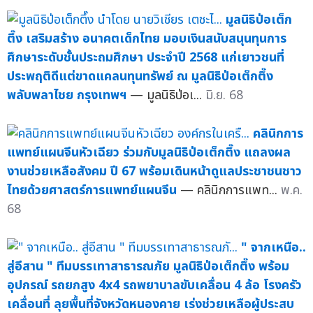
มูลนิธิป่อเต็ก
ตึ๊ง เสริมสร้าง อนาคตเด็กไทย มอบเงินสนับสนุนทุนการ
ศึกษาระดับชั้นประถมศึกษา ประจำปี 2568 แก่เยาวชนที่
ประพฤติดีแต่ขาดแคลนทุนทรัพย์ ณ มูลนิธิป่อเต็กตึ๊ง
พลับพลาไชย กรุงเทพฯ
— มูลนิธิป่อเ...
มิ.ย. 68
คลินิกการ
แพทย์แผนจีนหัวเฉียว ร่วมกับมูลนิธิป่อเต็กตึ๊ง แถลงผล
งานช่วยเหลือสังคม ปี 67 พร้อมเดินหน้าดูแลประชาชนชาว
ไทยด้วยศาสตร์การแพทย์แผนจีน
— คลินิกการแพท...
พ.ค.
68
" จากเหนือ..
สู่อีสาน " ทีมบรรเทาสาธารณภัย มูลนิธิป่อเต็กตึ๊ง พร้อม
อุปกรณ์ รถยกสูง 4x4 รถพยาบาลขับเคลื่อน 4 ล้อ โรงครัว
เคลื่อนที่ ลุยพื้นที่จังหวัดหนองคาย เร่งช่วยเหลือผู้ประสบ