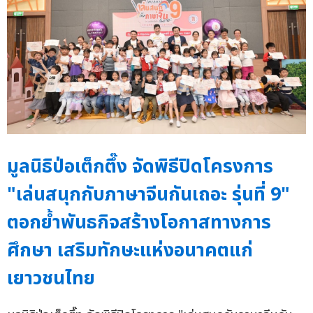
มูลนิธิป่อเต็กตึ๊ง จัดพิธีปิดโครงการ
"เล่นสนุกกับภาษาจีนกันเถอะ รุ่นที่ 9"
ตอกย้ำพันธกิจสร้างโอกาสทางการ
ศึกษา เสริมทักษะแห่งอนาคตแก่
เยาวชนไทย