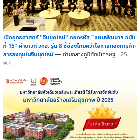
เปิดยุทธศาสตร์ "จีนยุคใหม่" ถอดรหัส "แผนพัฒนาฯ ฉบับ
ที่ 15" ผ่านเวที วทจ. รุ่น 8 ชี้ช่องไทยคว้าโอกาสทองการค้า-
การลงทุนในจีนยุคใหม่
— ท่ามกลางภูมิทัศน์เศรษฐ...
25
พ.ค.