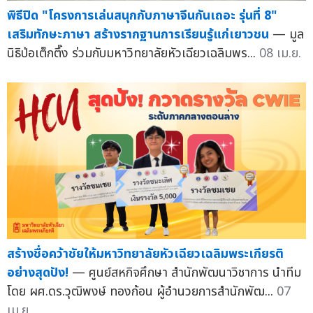
พิธีปิด "โครงการเล่นสนุกกับภาษาจีนกันเถอะ รุ่นที่ 8"
เสริมทักษะภาษา สร้างรากฐานการเรียนรู้แก่เยาวชน
— มูล
นิธิป่อเต็กตึ๊ง ร่วมกับมหาวิทยาลัยหัวเฉียวเฉลิมพร...
08 เม.ย.
สร้างชื่อคว้าชัยให้มหาวิทยาลัยหัวเฉียวเฉลิมพระเกียรติ
อย่างสุดปัง!
— ศูนย์สหกิจศึกษา สำนักพัฒนาวิชาการ นำทีม
โดย ผศ.ดร.วุฒิพงษ์ ทองก้อน ผู้อำนวยการสำนักพัฒ...
07
เม.ย.