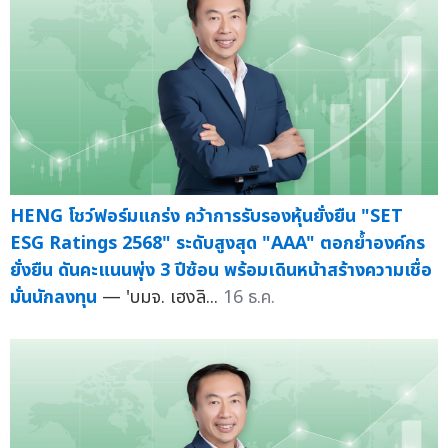
HENG โชว์ฟอร์มแกร่ง คว้าการรับรองหุ้นยั่งยืน "SET
ESG Ratings 2568" ระดับสูงสุด "AAA" ตอกย้ำองค์กร
ยั่งยืน ดันคะแนนพุ่ง 3 ปีซ้อน พร้อมเดินหน้าสร้างความเชื่อ
มั่นนักลงทุน
— 'บมจ. เฮงลิ...
16 ธ.ค.