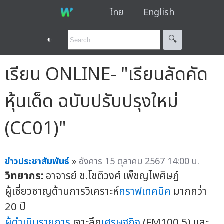
ไทย
English
◐
🔍︎
เรียน ONLINE- "เรียนลัดคัด
หุ้นเด็ด ฉบับปรับปรุงใหม่
(CC01)"
ข่าวประชาสัมพันธ์
»
อังคาร 15 ตุลาคม 2567 14:00 น.
วิทยากร:
อาจารย์ ช.โชติวงศ์ เพ็ชญไพศิษฏ์
ผู้เชี่ยวชาญด้านการวิเคราะห์
กราฟเทคนิค
มากกว่า
20 ปี
ผู้ดำเนินรายการ
เจาะลึก
เศรษฐกิจ
(FM100.5) และ