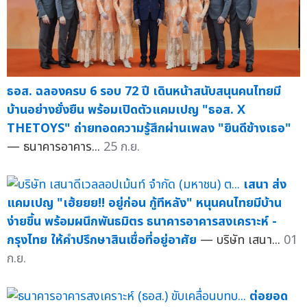
ธอส. ฉลองครบ 6 รอบ 72 ปี เดินหน้าสนับสนุนคนไทยมี
บ้านอย่างยั่งยืน พร้อมเปิดตัวแคมเปญ "ธอส. X
THETOYS" ถ่ายทอดความรู้สึกผ่านเพลง "ยินดีข้างเธอ"
— ธนาคารอาคาร...
25 ก.ย.
เสนา ส่ง
แคมเปญ "เฮ้ยยย!! อยู่ก่อน กู้ทีหลัง" หนุนคนไทยมีบ้าน
ง่ายขึ้น พร้อมผนึกพันธมิตร ธนาคารอาคารสงเคราะห์ -
กรุงไทย ให้คำปรึกษาสินเชื่อที่อยู่อาศัย
— บริษัท เสนา...
01
ก.ย.
ต่อยอด