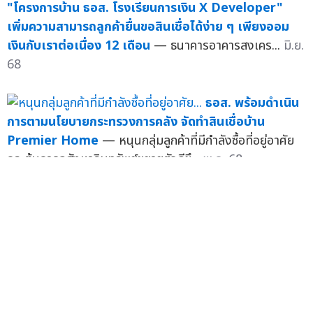
"โครงการบ้าน ธอส. โรงเรียนการเงิน X Developer"
เพิ่มความสามารถลูกค้ายื่นขอสินเชื่อได้ง่าย ๆ เพียงออม
เงินกับเราต่อเนื่อง 12 เดือน
— ธนาคารอาคารสงเคร...
มิ.ย.
68
ธอส. พร้อมดำเนิน
การตามนโยบายกระทรวงการคลัง จัดทำสินเชื่อบ้าน
Premier Home
— หนุนกลุ่มลูกค้าที่มีกำลังซื้อที่อยู่อาศัย
กระตุ้นภาคอสังหาริมทรัพย์ขยายตัวดีขึ...
พ.ค. 68
ธอส. จัด
ทำ 5 สินเชื่อบ้านอัตราดอกเบี้ยต่ำ ต้อนรับปีใหม่ 2568 เริ่ม
ต้นเพียง 2.70% ต่อปี กู้ 1 ล้านบาท ผ่อนชำระปีแรกเริ่มต้น
เพียงเดือนละ 3,000 บาท เท่านั้น!!
— ธนาคารอาคาร...
ม.ค.
68
5 ปี