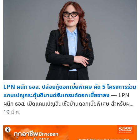
LPN ผนึก ธอส. ปล่อยกู้ดอกเบี้ยพิเศษ คัด 5 โครงการร่วม
แคมเปญกระตุ้นดีมานด์รับเทรนด์ดอกเบี้ยขาลง
— LPN
ผนึก ธอส. เปิดแคมเปญสินเชื่อบ้านดอกเบี้ยพิเศษ สำหรับผ...
19 มี.ค.