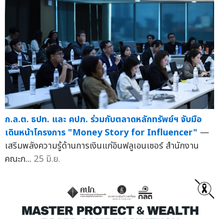
ก.ล.ต. ธปท. และ คปภ. ร่วมกับตลาดหลักทรัพย์ฯ จับมือ
เดินหน้าโครงการ "Money Story for Influencer"
—
เสริมพลังความรู้ด้านการเงินแก่อินฟลูเอนเซอร์ สำนักงาน
คณะก...
25 มิ.ย.