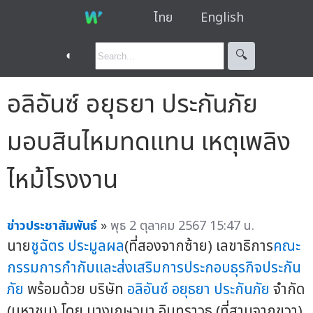
ไทย
English
◐
🔍︎
อลิอันซ์ อยุธยา ประกันภัย
มอบสินไหมทดแทน เหตุเพลิง
ไหม้โรงงาน
ข่าวประชาสัมพันธ์
»
พุธ 2 ตุลาคม 2567 15:47 น.
นาย
ชูฉัตร ประมูลผล
(ที่สองจากซ้าย) เลขาธิการ
คณะ
กรรมการกำกับและส่งเสริมการประกอบธุรกิจประกัน
ภัย
พร้อมด้วย บริษัท
อลิอันซ์ อยุธยา ประกันภัย
จำกัด
(มหาชน) โดย นางเกษวนา อินทราวุธ (ที่สามจากขวา)