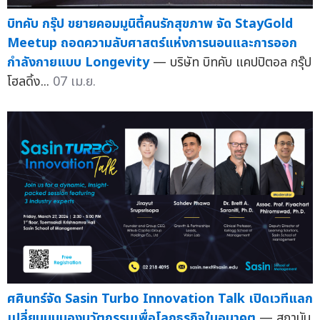
บิทคับ กรุ๊ป ขยายคอมมูนิตี้คนรักสุขภาพ จัด StayGold
Meetup ถอดความลับศาสตร์แห่งการนอนและการออก
กำลังกายแบบ Longevity
— บริษัท บิทคับ แคปปิตอล กรุ๊ป
โฮลดิ้ง...
07 เม.ย.
ศศินทร์จัด Sasin Turbo Innovation Talk เปิดเวทีแลก
เปลี่ยนมุมมองนวัตกรรมเพื่อโลกธุรกิจในอนาคต
— สถาบัน