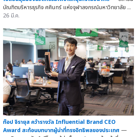
บัณฑิตบริหารธุรกิจ ศศินทร์ แห่งจุฬาลงกรณ์มหาวิทยาลัย ...
26 มี.ค.
ท๊อป จิรายุส คว้ารางวัล Influential Brand CEO
Award สะท้อนบทบาทผู้นำที่ทรงอิทธิพลของประเทศ
—