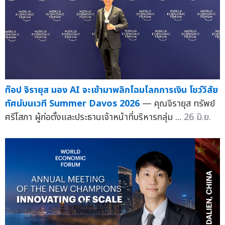
ท๊อป จิรายุส มอง AI จะเข้ามาพลิกโฉมโลกการเงิน โชว์วิสัย
ทัศน์บนเวที Summer Davos 2026
— คุณจิรายุส ทรัพย์
ศรีโสภา ผู้ก่อตั้งและประธานเจ้าหน้าที่บริหารกลุ่ม ...
26 มิ.ย.