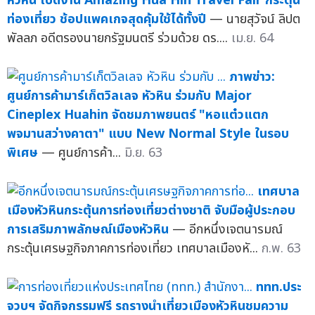
หัวหิน เปิดงาน Amazing Hua Hin Travel Fair กระตุ้น
ท่องเที่ยว ช้อปแพคเกจสุดคุ้มใช้ได้ทั้งปี
— นายสุวัจน์ ลิปต
พัลลภ อดีตรองนายกรัฐมนตรี ร่วมด้วย ดร....
เม.ย. 64
ภาพข่าว:
ศูนย์การค้ามาร์เก็ตวิลเลจ หัวหิน ร่วมกับ Major
Cineplex Huahin จัดชมภาพยนตร์ "หอแต๋วแตก
พจมานสว่างคาตา" แบบ New Normal Style ในรอบ
พิเศษ
— ศูนย์การค้า...
มิ.ย. 63
เทศบาล
เมืองหัวหินกระตุ้นการท่องเที่ยวต่างชาติ จับมือผู้ประกอบ
การเสริมภาพลักษณ์เมืองหัวหิน
— อีกหนึ่งเจตนารมณ์
กระตุ้นเศรษฐกิจภาคการท่องเที่ยว เทศบาลเมืองหั...
ก.พ. 63
ททท.ประ
จวบฯ จัดกิจกรรมฟรี รถรางนำเที่ยวเมืองหัวหินชมความ