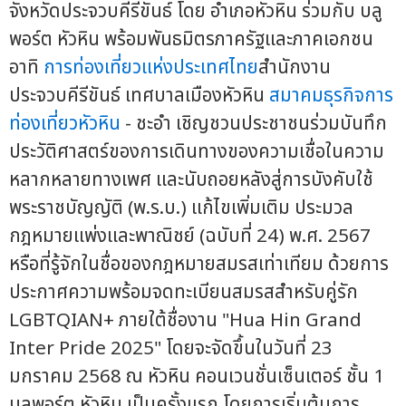
จังหวัดประจวบคีรีขันธ์ โดย อำเภอหัวหิน ร่วมกับ บลู
พอร์ต หัวหิน พร้อมพันธมิตรภาครัฐและภาคเอกชน
อาทิ
การท่องเที่ยวแห่งประเทศไทย
สำนักงาน
ประจวบคีรีขันธ์ เทศบาลเมืองหัวหิน
สมาคมธุรกิจการ
ท่องเที่ยวหัวหิน
- ชะอำ เชิญชวนประชาชนร่วมบันทึก
ประวัติศาสตร์ของการเดินทางของความเชื่อในความ
หลากหลายทางเพศ และนับถอยหลังสู่การบังคับใช้
พระราชบัญญัติ (พ.ร.บ.) แก้ไขเพิ่มเติม ประมวล
กฎหมายแพ่งและพาณิชย์ (ฉบับที่ 24) พ.ศ. 2567
หรือที่รู้จักในชื่อของกฎหมายสมรสเท่าเทียม ด้วยการ
ประกาศความพร้อมจดทะเบียนสมรสสำหรับคู่รัก
LGBTQIAN+ ภายใต้ชื่องาน "Hua Hin Grand
Inter Pride 2025" โดยจะจัดขึ้นในวันที่ 23
มกราคม 2568 ณ หัวหิน คอนเวนชั่นเซ็นเตอร์ ชั้น 1
บลูพอร์ต หัวหิน เป็นครั้งแรก โดยการเริ่มต้นการ