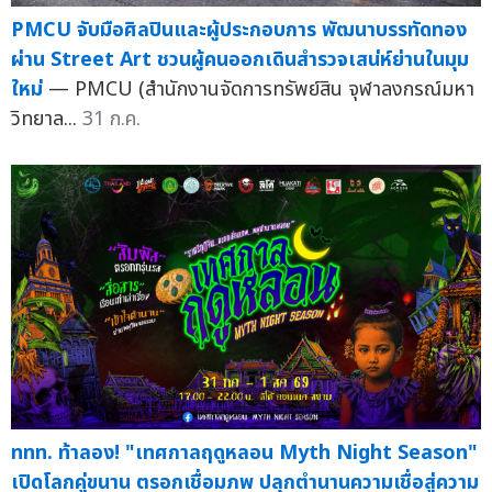
PMCU จับมือศิลปินและผู้ประกอบการ พัฒนาบรรทัดทอง
ผ่าน Street Art ชวนผู้คนออกเดินสำรวจเสน่ห์ย่านในมุม
ใหม่
— PMCU (สำนักงานจัดการทรัพย์สิน จุฬาลงกรณ์มหา
วิทยาล...
31 ก.ค.
ททท. ท้าลอง! "เทศกาลฤดูหลอน Myth Night Season"
เปิดโลกคู่ขนาน ตรอกเชื่อมภพ ปลุกตำนานความเชื่อสู่ความ