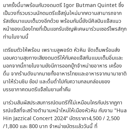
มาครั้งนี้มาพร้อมกับวงดนตรี Igor Butman Quintet ซึ่ง
เป็นวงที่รวบรวมนักดนตรีแจ๊สรุ่นใหม่มากความสามารถจาก
รัสเซียมาแบบเต็มวงอีกด้วย พร้อมกันนี้ยังมีศิลปินแจ๊สแนว
หน้าของเมืองไทยที่เป็นแขกรับเชิญพิเศษมาร่วมเซอร์ไพรส์ทุก
ท่านในงานนี้
เตรียมตัวให้พร้อม เพราะบลูพอร์ต หัวหิน จัดเต็มพร้อมส่ง
มอบความสุขทางเสียงดนตรีให้กับคอแจ๊สกันแบบเต็มอิ่มและ
นอกจากนี้ภายในงานยังมีการออกบู๊ทจำหน่ายอาหาร เครื่อง
ดื่ม จากร้านดังมากมายทั้งอาหารไทยและอาหารจากนานาชาติ
มาให้ร่วมชิม ช้อป และดื่มด่ำไปกับความกลมกล่อมของ
บรรยากาศดนตรีแจ๊สในยามค่ำคืน
มาร่วมสัมผัสประสบการณ์ดนตรีที่ไม่เหมือนใครกับปรากฏกา
รณ์แจ๊สที่จะสร้างตำนานหน้าใหม่ให้เมืองหัวหิน กับงาน "Hua
Hin Jazzical Concert 2024" บัตรราคา4,500 / 2,500
/1,800 และ 800 บาท จำหน่ายบัตรแล้ววันนี้ ที่