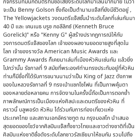
กิจกรรมที่มีนักดนตรีที่มีชื่อเสียงระดับโลกมาเล่นมากมาย ไม่ว่า
จะเป็น Benny Golson ซึ่งถือเป็นตำนานแจ๊สที่ยังมีชีวิตอยู่ ,
The Yellowjackets วงดนตรีแจ๊สชั้นนำระดับโลกที่เล่นกันมา
40 ปี และ เคนเนธ บรูซ กอลีลิกซ์ (Kenneth Bruce
Gorelick)" หรือ "Kenny G" ผู้สร้างปรากฏการณ์ให้กับ
วงการดนตรีแจ๊สของโลก เจ้าของผลงานยอดขายสูงที่สุดใน
โลก เจ้าของรางวัล American Music Awards และ
Grammy Awards ก็เคยมาเล่นที่เมืองหัวหินเช่นกัน แล้วยิ่ง
ไปกว่านั้น รัชกาลที่ 9 สมัยที่พระองค์ท่านทรงประทับอยู่ที่หัวหิน
ท่านก็มีชื่อที่ได้รับการขนานนามว่าเป็น King of Jazz ดังภาพ
ของในหลวงรัชกาลที่ 9 ทรงเป่าแซกโซโฟน ที่เป็นภาพคุ้นตา
ของหลายต่อหลายคน การจัดงานในครั้งนี้ถือเป็นการตอกย้ำ
ภาพลักษณ์การเป็นเมืองแห่งศิลปะและดนตรีของหัวหิน ที่
คราวนี้ บลูพอร์ต หัวหิน ได้ร่วมกับการท่องเที่ยวแห่ง
ประเทศไทย และสถานเอกอัคราชทูต ณ กรุงมอสโก นำเสนอ
สุดยอดของโชว์จากศิลปินแจ๊สทั้งชาวไทยและชาวต่างชาติที่เป็น
ศิลปินแห่งชาติชื่อดังระดับโลกชาวรัสเซียมาให้ชมกัน รวมไปถึง