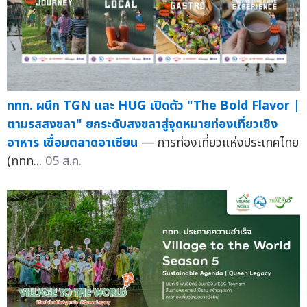
ททท. ผนึก TGN และ HUG เปิดตัว "The Bold Flavor |
ตามรสสงขลา" ยกระดับสงขลาสู่จุดหมายท่องเที่ยวเชิง
อาหาร เชื่อมตลาดอาเซียน
— การท่องเที่ยวแห่งประเทศไทย
(ททท...
05 ส.ค.