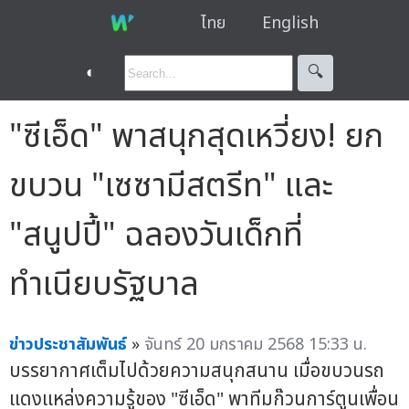
ไทย
English
◐
🔍︎
"ซีเอ็ด" พาสนุกสุดเหวี่ยง! ยก
ขบวน "เซซามีสตรีท" และ
"สนูปปี้" ฉลองวันเด็กที่
ทำเนียบรัฐบาล
ข่าวประชาสัมพันธ์
»
จันทร์ 20 มกราคม 2568 15:33 น.
บรรยากาศเต็มไปด้วยความสนุกสนาน เมื่อขบวนรถ
แดงแหล่งความรู้ของ "ซีเอ็ด" พาทีมก๊วนการ์ตูนเพื่อน