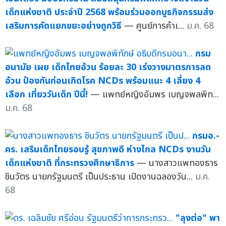
เด็กแห่งชาติ ประจำปี 2568 พร้อมร่วมออกบูธกิจกรรมส่ง
เสริมการคัดแยกขยะอย่างถูกวิธี
— ศูนย์การค้าเ...
ม.ค. 68
กรม
อนามัย เผย เด็กไทยอ้วน ร้อยละ 30 เร่งวางมาตรการลด
อ้วน ป้องกันก่อนเกิดโรค NCDs พร้อมแนะ 4 เลี่ยง 4
เลือก เที่ยววันเด็ก ปีนี้!
— แพทย์หญิงอัมพร เบญจพลพิท...
ม.ค. 68
กรมอ.-
คร. เสริมเด็กไทยรอบรู้ สุขภาพดี ห่างไกล NCDs งานวัน
เด็กแห่งชาติ ที่กระทรวงศึกษาธิการ
— นางสาวแพทองธาร
ชินวัตร นายกรัฐมนตรี เป็นประธาน เปิดงานฉลองวัน...
ม.ค.
68
"ลุงต่อ" พา