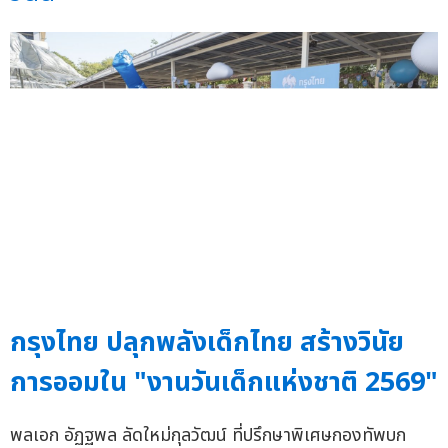
กรุงไทย ปลุกพลังเด็กไทย สร้างวินัย
การออมใน "งานวันเด็กแห่งชาติ 2569"
พลเอก อัฏฐพล ลัดใหม่กุลวัฒน์ ที่ปรึกษาพิเศษกองทัพบก