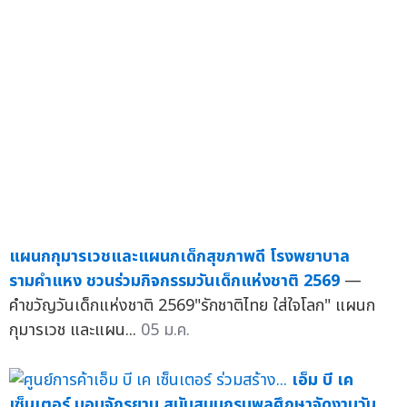
แผนกกุมารเวชและแผนกเด็กสุขภาพดี โรงพยาบาล
รามคำแหง ชวนร่วมกิจกรรมวันเด็กแห่งชาติ 2569
—
คำขวัญวันเด็กแห่งชาติ 2569"รักชาติไทย ใส่ใจโลก" แผนก
กุมารเวช และแผน...
05 ม.ค.
เอ็ม บี เค
เซ็นเตอร์ มอบจักรยาน สนับสนุนกรมพลศึกษาจัดงานวัน