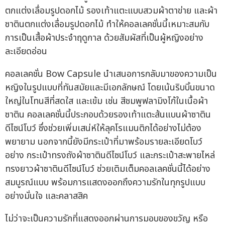
ตกแต่งเลื่อมรูปดอกไม้ รองเท้าแตะแบบสวมผ้าตาข่าย และผ้า
ซาตินตกแต่งเลื่อมรูปดอกไม้ ทำให้คอลเลคชั่นนี้เหมาะสมกับ
การเป็นเสื้อผ้าประจำฤดูกาล ด้วยสัมผัสที่เป็นผู้หญิงอย่าง
ละเอียดอ่อน
คอลเลคชั่น Bow Capsule นำเสนอการกลับมาของความเป็น
หญิงในรูปแบบที่ทันสมัยและมีเอกลักษณ์ โดยเน้นริบบิ้นขนาด
ใหญ่ในโทนสีที่สดใส และเข้ม เช่น สีชมพูฟลามิงโก้ในเนื้อผ้า
ซาติน คอลเลคชั่นนี้ประกอบด้วยรองเท้าแตะส้นแบนผ้าซาติน
ดีไซน์โบว์ ซึ่งช่วยเพิ่มเสน่ห์ให้ลุคโรแมนติกได้อย่างไม่ต้อง
พยายาม นอกจากนี้ยังมีกระเป๋าที่มาพร้อมรายละเอียดโบว์
อย่าง กระเป๋าทรงถังผ้าซาตินดีไซน์โบว์ และกระเป๋าสะพายไหล่
ทรงยาวผ้าซาตินดีไซน์โบว์ ช่วยเติมเต็มคอลเลคชั่นนี้ได้อย่าง
สมบูรณ์แบบ พร้อมการแสดงออกถึงความรักในทุกรูปแบบ
อย่างมั่นใจ และคลาสสิค
ไม่ว่าจะเป็นความรักที่แสดงออกผ่านการมอบของขวัญ หรือ