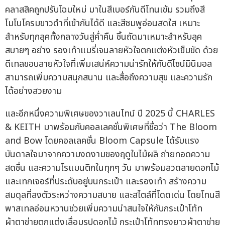
คลาสสิคถูกปรับโฉมใหม่ มาในสีเบอร์กันดีโทนเข้ม รวมถึงสี
โมโนโครมขาวดำที่เข้ากันได้ดี และสีชมพูอ่อนสดใส เหมาะ
สำหรับทุกลุคทั้งกลางวันสู่ค่ำคืน ชิ้นถัดมาเหมาะสำหรับลุค
สบายๆ อย่าง รองเท้าแมรี่เจนลายหัวใจตกแต่งหัวเข็มขัด ด้วย
ดีเทลขอบลายหัวใจที่เพิ่มเสน่ห์ความน่ารักให้กับดีไซน์มินิมอล
สามารถเพิ่มความสนุกสนาน และสื่อถึงความสุข และความรัก
ได้อย่างสวยงาม
และอีกหนึ่งความพิเศษของวาเลนไทน์ ปี 2025 นี้ CHARLES
& KEITH มาพร้อมกับคอลเลคชั่นพิเศษที่ชื่อว่า The Bloom
and Bow โดยคอลเลคชั่น Bloom Capsule ได้รับแรง
บันดาลใจมาจากความงดงามของฤดูใบไม้ผลิ ถ่ายทอดความ
สดชื่น และความโรแมนติกในทุกๆ วัน มาพร้อมลวดลายดอกไม้
และเทกเจอร์ที่ประดับอยู่บนกระเป๋า และรองเท้า สร้างความ
สมดุลที่ลงตัวระหว่างความสบาย และสไตล์ที่โดดเด่น โดยโทนสี
พาสเทลอ่อนหวานช่วยเพิ่มความน่าสนใจให้กับกระเป๋าโท้ท
ผ้าตาข่ายตกแต่งเลื่อมรูปดอกไม้ กระเป๋าโท้ททรงยาวผ้าตาข่าย