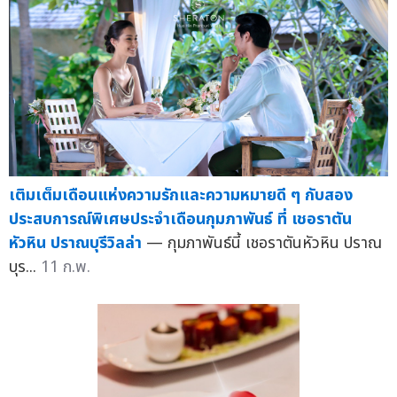
เติมเต็มเดือนแห่งความรักและความหมายดี ๆ กับสอง
ประสบการณ์พิเศษประจำเดือนกุมภาพันธ์ ที่ เชอราตัน
หัวหิน ปราณบุรีวิลล่า
— กุมภาพันธ์นี้ เชอราตันหัวหิน ปราณ
บุร...
11 ก.พ.