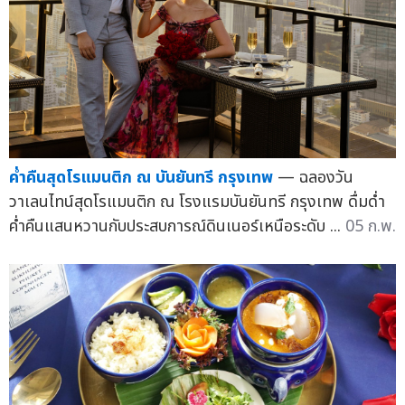
ค่ำคืนสุดโรแมนติก ณ บันยันทรี กรุงเทพ
— ฉลองวัน
วาเลนไทน์สุดโรแมนติก ณ โรงแรมบันยันทรี กรุงเทพ ดื่มด่ำ
ค่ำคืนแสนหวานกับประสบการณ์ดินเนอร์เหนือระดับ ...
05 ก.พ.