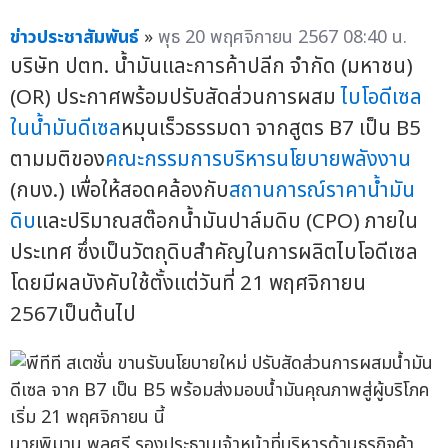
ข่าวประชาสัมพันธ์
»
พุธ 20 พฤศจิกายน 2567 08:40 น.
บริษัท ปตท. น้ำมันและการค้าปลีก จำกัด (มหาชน)
(OR) ประกาศพร้อมปรับสัดส่วนการผสม
ไบโอดีเซล
ในน้ำมันดีเซล
หมุนเร็วธรรมดา จากสูตร B7 เป็น B5
ตามมติของ
คณะกรรมการบริหารนโยบายพลังงาน
(กบง.) เพื่อให้สอดคล้องกับ
สถานการณ์ราคาน้ำมัน
ดิบ
และปริมาณสต๊อกน้ำมันปาล์มดิบ (CPO) ภายใน
ประเทศ ซึ่งเป็นวัตถุดิบสำคัญในการผลิตไบโอดีเซล
โดยมีผลบังคับใช้ตั้งแต่วันที่ 21 พฤศจิกายน
2567เป็นต้นไป
นายพิมาน พูลศรี รองประธานเจ้าหน้าที่บริหารด้านธุรกิจค้า