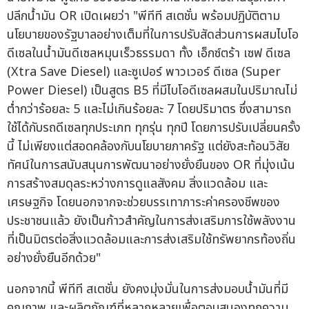
ปลีกน้ำมัน OR เปิดเผยว่า "พีทีที สเตชั่น พร้อมปฏิบัติตาม
นโยบายของรัฐบาลอย่างเต็มที่ในการปรับสัดส่วนการผสมไบโอ
ดีเซลในน้ำมันดีเซลหมุนเร็วธรรมดา ทั้ง เอ็กซ์ตร้า เซฟ ดีเซล
(Xtra Save Diesel) และซูเปอร์ พาวเวอร์ ดีเซล (Super
Power Diesel) เป็นสูตร B5 ที่มีไบโอดีเซลผสมในปริมาณไม่
ต่ำกว่าร้อยละ 5 และไม่เกินร้อยละ 7 โดยปริมาตร ซึ่งสามารถ
ใช้ได้กับรถดีเซลทุกประเภท ทุกรุ่น ทุกปี โดยการปรับเปลี่ยนครั้ง
นี้ ไม่เพียงแต่สอดคล้องกับนโยบายภาครัฐ แต่ยังสะท้อนวิสัย
ทัศน์ในการสนับสนุนการพัฒนาอย่างยั่งยืนของ OR ที่มุ่งเน้น
การสร้างสมดุลระหว่างการดูแลสังคม สิ่งแวดล้อม และ
เศรษฐกิจ โดยนอกจากจะช่วยบรรเทาภาระค่าครองชีพของ
ประชาชนแล้ว ยังเป็นก้าวสำคัญในการส่งเสริมการใช้พลังงาน
ที่เป็นมิตรต่อสิ่งแวดล้อมและการส่งเสริมใช้ทรัพยากรท้องถิ่น
อย่างยั่งยืนอีกด้วย"
นอกจากนี้ พีทีที สเตชั่น ยังคงมุ่งมั่นในการส่งมอบน้ำมันที่มี
คุณภาพ และผลิตภัณฑ์ที่หลากหลายเพื่อตอบสนองทุกความ