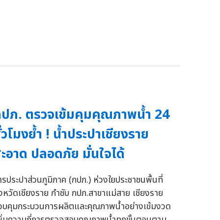
ปภ. ตรวจเข้มคุมคุณภาพน้ำ 24
ั่วโมงย้ำ ! น้ำประปาเชียงราย
ะอาด ปลอดภัย มั่นใจได้
ารประปาส่วนภูมิภาค (กปภ.) ห่วงใยประชาชนพื้นที่
ังหวัดเชียงราย กำชับ กปภ.สาขาแม่สาย เชียงราย
วบคุมกระบวนการผลิตและคุณภาพน้ำอย่างเข้มงวด
พิ่มความถี่การตรวจสอบคุณภาพน้ำทุกขั้นตอนตาม