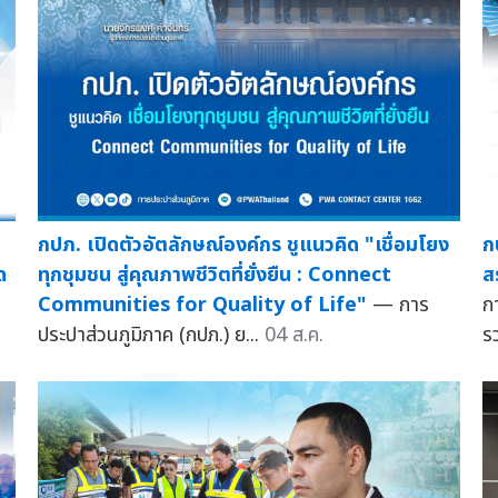
กปภ. เปิดตัวอัตลักษณ์องค์กร ชูแนวคิด "เชื่อมโยง
ก
ด
ทุกชุมชน สู่คุณภาพชีวิตที่ยั่งยืน : Connect
ส
Communities for Quality of Life"
— การ
ก
ประปาส่วนภูมิภาค (กปภ.) ย...
04 ส.ค.
ร