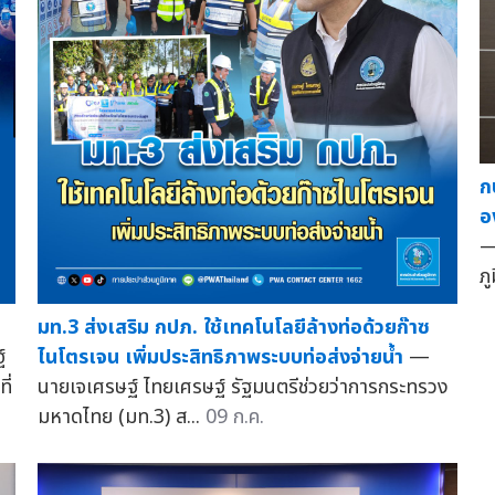
ก
อ
—
ภ
ำ
มท.3 ส่งเสริม กปภ. ใช้เทคโนโลยีล้างท่อด้วยก๊าซ
์
ไนโตรเจน เพิ่มประสิทธิภาพระบบท่อส่งจ่ายน้ำ
—
ี่
นายเจเศรษฐ์ ไทยเศรษฐ์ รัฐมนตรีช่วยว่าการกระทรวง
มหาดไทย (มท.3) ส...
09 ก.ค.