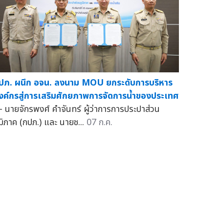
ปภ. ผนึก อจน. ลงนาม MOU ยกระดับการบริหาร
งค์กรสู่การเสริมศักยภาพการจัดการน้ำของประเทศ
 นายจักรพงศ์ คำจันทร์ ผู้ว่าการการประปาส่วน
ูมิภาค (กปภ.) และ นายช...
07 ก.ค.