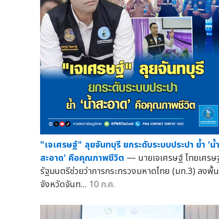
"เจเศรษฐ์" ลุยจันทบุรี ยกระดับระบบประปา ย้ำ 'น้
สะอาด' คือคุณภาพชีวิต
— นายเจเศรษฐ์ ไทยเศรษฐ
รัฐมนตรีช่วยว่าการกระทรวงมหาดไทย (มท.3) ลงพื้นท
จังหวัดจันท...
10 ก.ค.