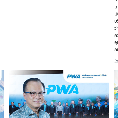
เ
ม
บ
ว
ค
อ
ก
2