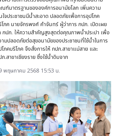
กณฑ์มาตรฐานขององค์การอนามัยโลก เพิ่มความ
ั่นใจประชาชนมีน้ำสะอาด ปลอดภัยเพื่อการอุปโภค
ริโภค นายจักรพงศ์ คำจันทร์ ผู้ว่าการ กปภ. เปิดเผย
่า กปภ. ให้ความสำคัญสูงสุดต่อคุณภาพน้ำประปา เพื่อ
วามปลอดภัยต่อสุขอนามัยของประชาชนที่ใช้น้ำในการ
ุปโภคบริโภค จึงสั่งการให้ กปภ.สาขาแม่สาย และ
ปภ.สาขาเชียงราย ซึ่งใช้น้ำดิบจาก
9 พฤษภาคม 2568 15:53 น.