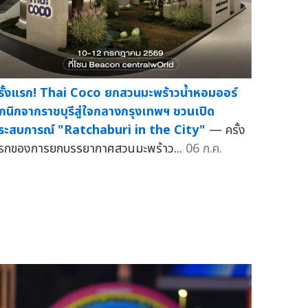
รั้งแรก! Thai Coco ยกสวนมะพร้าวน้ำหอมออร์
กนิกจากราชบุรีสู่ใจกลางกรุงเทพฯ ชวนเปิด
ระสบการณ์ "Ratchaburi in the City"
— ครั้ง
รกของการยกบรรยากาศสวนมะพร้าว...
06 ก.ค.