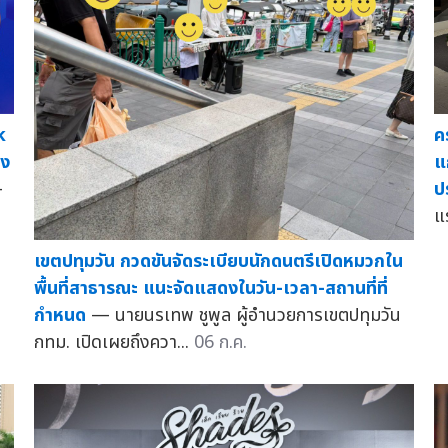
k
ค
าง
แ
—
ป
แ
เขตปทุมวัน กวดขันจัดระเบียบนักดนตรีเปิดหมวกใน
พื้นที่สาธารณะ แนะจัดแสดงในวัน-เวลา-สถานที่ที่
กำหนด
— นายนรเทพ ชูพูล ผู้อำนวยการเขตปทุมวัน
กทม. เปิดเผยถึงควา...
06 ก.ค.