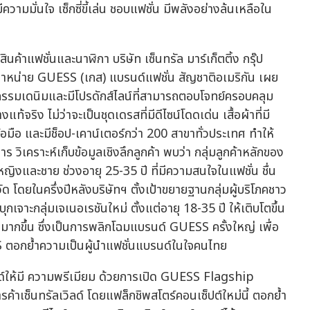
วามมั่นใจ เซ็กซี่ขี้เล่น ชอบแฟชั่น มีพลังอย่างล้นเหลือใน
้าแฟชั่นและนาฬิกา บริษัท เซ็นทรัล มาร์เก็ตติ้ง กรุ๊ป
ดจำหน่าย GUESS (เกส) แบรนด์แฟชั่น สัญชาติอเมริกัน เผย
รรมเดนิมและมีโปรดักส์ไลน์ที่สามารถตอบโจทย์ครอบคลุม
จริง ไม่ว่าจะเป็นชุดเดรสที่มีดีไซน์โดดเด่น เสื้อผ้าที่มี
อมือ และมีช็อป-เคาน์เตอร์กว่า 200 สาขาทั่วประเทศ ทำให้
วิเคราะห์เก็บข้อมูลเชิงลึกลูกค้า พบว่า กลุ่มลูกค้าหลักของ
หญิงและชาย ช่วงอายุ 25-35 ปี ที่มีความสนใจในแฟชั่น ชื่น
โดยในครึ่งปีหลังบริษัทฯ ตั้งเป้าขยายฐานกลุ่มผู้บริโภคชาว
กเจาะกลุ่มเจเนอเรชันใหม่ ตั้งแต่อายุ 18-35 ปี ให้เติบโตขึ้น
มากขึ้น ซึ่งเป็นการพลิกโฉมแบรนด์ GUESS ครั้งใหญ่ เพื่อ
ด์ให้มี ความพรีเมียม ด้วยการเปิด GUESS Flagship
ค้าเซ็นทรัลเวิลด์ โดยแฟล็กชิพสโตร์คอนเซ็ปต์ใหม่นี้ ตอกย้ำ