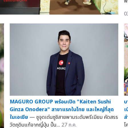
พ
0
MAGURO GROUP พร้อมเปิด "Kaiten Sushi
บ
Ginza Onodera" สาขาแรกในไทย และใหญ่ที่สุด
เ
ในเอเชีย
— ชูจุดเด่นซูชิสายพานระดับพรีเมียม คัดสรร
ส
วัตถุดิบแท้จากญี่ปุ่น ปั้น...
27 ก.ค.
โ