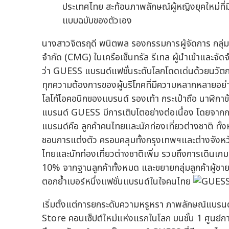
ประเทศไทย สะท้อนภาพลักษณ์ผู้หญิงยุคใหม่ที่มีค
แบบฉบับของตัวเอง
นางสาวจิตรฤดี พนิตพล รองกรรมการผู้จัดการ กลุ่มสินค
จำกัด (CMG) ในเครือเซ็นทรัล รีเทล ผู้นำเข้าและจั
ว่า GUESS แบรนด์แฟชั่นระดับโลกโดดเด่นด้วยนวัตก
ทุกความต้องการของผู้บริโภคที่มีความหลากหลายอย่างแท้
โลโก้ไอคอนิกของแบรนด์ รองเท้า กระเป๋าถือ นาฬิกาข้
แบรนด์ GUESS มีการเติบโตอย่างต่อเนื่อง โดยจากการ 
แบรนด์คือ ลูกค้าคนไทยและนักท่องเที่ยวต่างชาติ ทั้ง
ชอบการแต่งตัว ครอบคลุมทั้งกรุงเทพฯและต่างจังหวัด 
ไทยและนักท่องเที่ยวต่างชาติเพิ่ม รวมถึงการเดินเกมบุ
10% จากฐานลูกค้าทั้งหมด และขยายกลุ่มลูกค้าผู้ชาย
ตอกย้ำเบอร์หนึ่งแฟชั่นแบรนด์ในใจคนไทย
เริ่มตั้งแต่การยกระดับความหรูหรา ภาพลักษณ์แบรน
Store คอนเซ็ปต์ใหม่แห่งแรกในโลก บนชั้น 1 ศูนย์การ