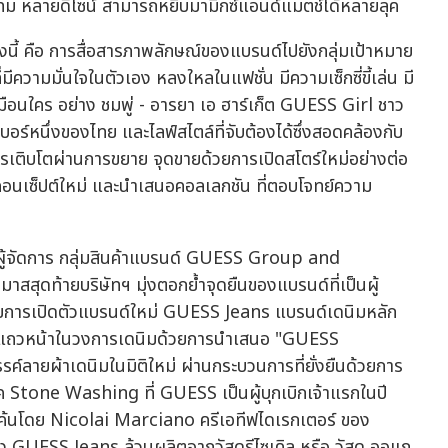
ทม หลายดีไซน์ สามารถหยิบมามิกซ์แอนด์แมตช์ได้หลายลุค
งนี้ คือ การสื่อสารภาพลักษณ์ของแบรนด์ไปยังกลุ่มเป้าหมาย
ความมั่นใจในตัวเอง หลงใหลในแฟชั่น มีความเซ็กซี่ขี้เล่น มี
เหมือนใคร อย่าง ชมพู่ - อารยา เอ ฮาร์เก็ต GUESS Girl ชาว
ร์หนึ่งของไทย และไลฟ์สไตล์ที่จับต้องได้ซึ่งสอดคล้องกับ
เติบโตผ่านการขยาย จุดขายด้วยการเปิดสโตร์ใหม่อย่างต่อ
 คอนเซ็ปต์ใหม่ และนำเสนอคอลเลกชัน ที่ตอบโจทย์ความ
ผู้จัดการ กลุ่มสินค้าแบรนด์ GUESS Group and
ุดท้ายบริษัทฯ มุ่งตอกย้ำจุดยืนของแบรนด์ที่เป็นผู้
ยการเปิดตัวแบรนด์ใหม่ GUESS Jeans แบรนด์เดนิมหลัก
 แถวหน้าในวงการเดนิมด้วยการนำเสนอ "GUESS
ายผ้าเดนิมในมิติใหม่ ผ่านกระบวนการที่ยั่งยืนด้วยการ
Stone Washing ที่ GUESS เป็นผู้บุกเบิกเจ้าแรกในปี
นโดย Nicolai Marciano ครีเอทีฟไดเรกเตอร์ ของ
 GUESS Jeans ล้วนผลิตจากวัสดุรีไซเคิล หรือ วัสดุ ออแก