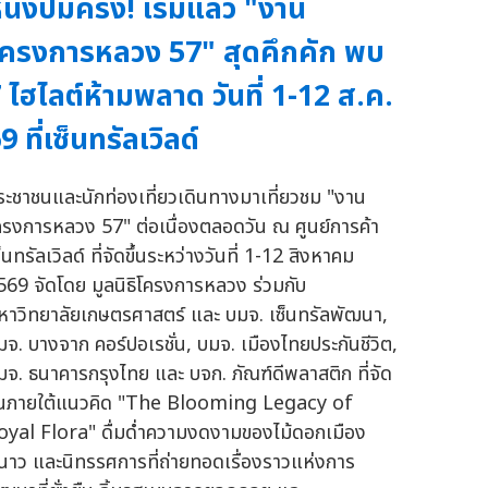
นึ่งปีมีครั้ง! เริ่มแล้ว "งาน
ครงการหลวง 57" สุดคึกคัก พบ
 ไฮไลต์ห้ามพลาด วันที่ 1-12 ส.ค.
9 ที่เซ็นทรัลเวิลด์
ระชาชนและนักท่องเที่ยวเดินทางมาเที่ยวชม "งาน
ครงการหลวง 57" ต่อเนื่องตลอดวัน ณ ศูนย์การค้า
็นทรัลเวิลด์ ที่จัดขึ้นระหว่างวันที่ 1-12 สิงหาคม
569 จัดโดย มูลนิธิโครงการหลวง ร่วมกับ
หาวิทยาลัยเกษตรศาสตร์ และ บมจ. เซ็นทรัลพัฒนา,
มจ. บางจาก คอร์ปอเรชั่น, บมจ. เมืองไทยประกันชีวิต,
มจ. ธนาคารกรุงไทย และ บจก. ภัณฑ์ดีพลาสติก ที่จัด
ึ้นภายใต้แนวคิด "The Blooming Legacy of
oyal Flora" ดื่มด่ำความงดงามของไม้ดอกเมือง
นาว และนิทรรศการที่ถ่ายทอดเรื่องราวแห่งการ