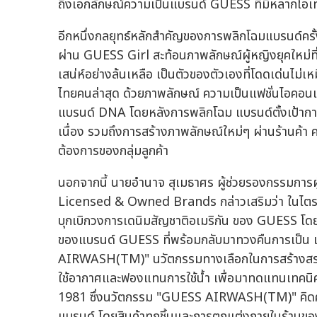
ถึงเอกลักษณ์ความเป็นแบรนด์ GUESS ที่มีหลากไอเ
อีกหนึ่งกลยุทธ์หลักสำคัญของการพลิกโฉมแบรนด์ครั้
ผ่าน GUESS Girl สะท้อนภาพลักษณ์ผู้หญิงยุคใหม่ที่มี
เสน่ห์อย่างล้นเหลือ เป็นตัวของตัวเองที่โดดเด่นไม่
ไทยคนล่าสุด ด้วยภาพลักษณ์ ความเป็นแฟชั่นไอคอนเบอ
แบรนด์ DNA โดยหลังการพลิกโฉม แบรนด์ตั้งเป้าการ
เนื่อง รวมถึงการสร้างภาพลักษณ์ใหม่ๆ ผ่านร้านค้า
ต้องการของกลุ่มลูกค้า
นอกจากนี้ นายอำนาจ สุเมธาศร ผู้ช่วยรองกรรมการ
Licensed & Owned Brands กล่าวเสริมว่า ในไตรมาสส
บุกเบิกวงการเดนิมสัญชาติอเมริกัน ของ GUESS โด
ของแบรนด์ GUESS ที่พร้อมกลับมาทวงคืนการเป็น
AIRWASH(TM)" นวัตกรรมทางเลือกในการสร้างสรรค์ล
ใช้อากาศและฟองแทนการใช้น้ำ เพื่อมาทดแทนเทคนิค 
1981 ซึ่งนวัตกรรม "GUESS AIRWASH(TM)" คิดค้
แบรนด์ โดยสินค้าทุกชิ้นและการตกแต่งภายในร้านของ