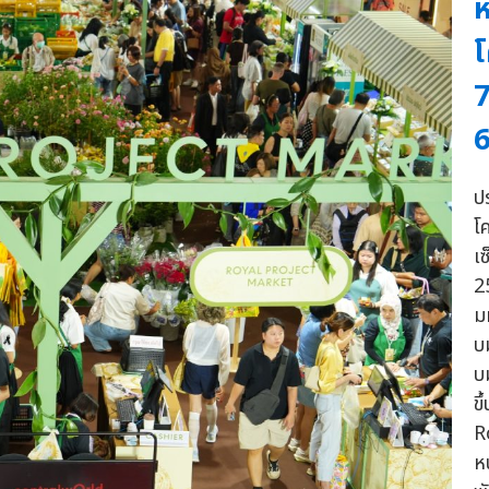
ห
โ
7
6
ป
โ
เซ
2
ม
บ
บ
ข
R
ห