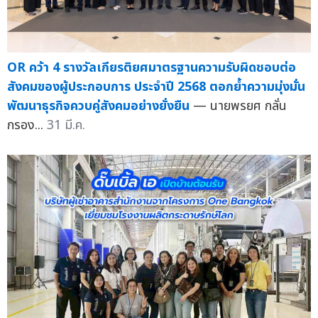
OR คว้า 4 รางวัลเกียรติยศมาตรฐานความรับผิดชอบต่อ
สังคมของผู้ประกอบการ ประจำปี 2568 ตอกย้ำความมุ่งมั่น
พัฒนาธุรกิจควบคู่สังคมอย่างยั่งยืน
— นายพรยศ กลั่น
กรอง...
31 มี.ค.