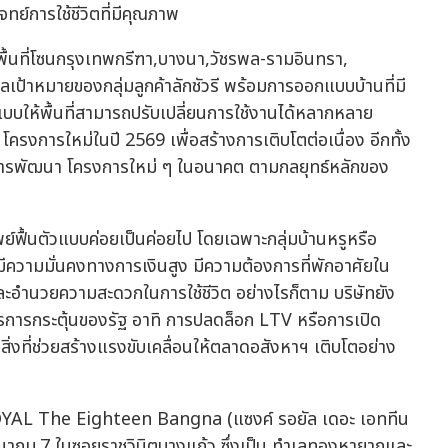
ย์การใช้ชีวิตที่มีคุณภาพ
้นที่โซนกรุงเทพกรีฑา,บางนา,วัชรพล-รามอินทรา,
เป้าหมายของกลุ่มลูกค้าลักชัวรี พร้อมการออกแบบบ้านที่มี
บบให้พื้นที่สามารถปรับเปลี่ยนการใช้งานได้หลากหลาย
 4 โครงการใหม่ในปี 2569 เพื่อสร้างการเติบโตต่อเนื่อง อีกทั้ง
การพัฒนา โครงการใหม่ ๆ ในอนาคต ตามกลยุทธ์หลักของ
รัพย์ฟื้นตัวแบบค่อยเป็นค่อยไป โดยเฉพาะกลุ่มบ้านหรูหรือ
ที่มีความมั่นคงทางการเงินสูง มีความต้องการที่พักอาศัยใน
ะอำนวยความสะดวกในการใช้ชีวิต อย่างไรก็ตาม บริษัทยัง
ารกระตุ้นของรัฐ อาทิ การปลดล็อก LTV หรือการเปิด
นสิ่งที่ช่วยสร้างแรงขับเคลื่อนให้ตลาดอสังหาฯ เติบโตอย่าง
ROYAL The Eighteen Bangna (แซงค์ รอยัล เดอะ เอททีน
นากม.7 ในซอยราชวินิตบางแก้ว ซึ่งเป็น ทำเลทองหายากและ