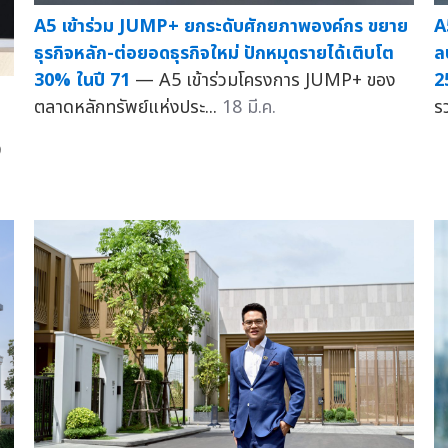
A5 เข้าร่วม JUMP+ ยกระดับศักยภาพองค์กร ขยาย
A
ธุรกิจหลัก-ต่อยอดธุรกิจใหม่ ปักหมุดรายได้เติบโต
ล
30% ในปี 71
— A5 เข้าร่วมโครงการ JUMP+ ของ
2
ตลาดหลักทรัพย์แห่งประ...
18 มี.ค.
ร
9