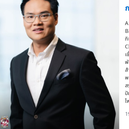
ก
A
B
ก
C
เช
พ
ส
พ
ส
ป
ไ
1