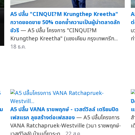
A5 ปลื้ม "CINQUI?M Krungthep Kreetha"
A
กวาดยอดขาย 50% ตอกย้ำความเป็นผู้นำตลาดลัก
ต
ชัวรี
— A5 ปลื้ม โครงการ "CINQUI?M
บ
Krungthep Kreetha" (แซงเคียม กรุงเทพกรีฑ...
ท
18 ธ.ค.
ม
5
ป
าม
A5 ปลื้ม VANA ราชพฤกษ์ - เวสต์วิลล์ เตรียมปิด
แ
เฟสแรก ลุยสร้างต่อเฟสสอง
— A5 ปลื้มโครงการ
สำ
VANA Ratchapruek-Westville (วนา ราชพฤกษ์-
เ
เวสต์วิลล์) บ้านเดี่ยวระด...
22 ส.ค.