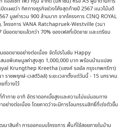
ัท แอสเซท ไฟว์ กรุ๊ป จำกัด (มหาชน) หรือ A5 ผู้นำด้านการ
ปิดเผยว่า ทิศทางธุรกิจช่วงโค้งสุดท้ายปี 2567 แนวโน้มดี
2567 มูลค่ารวม 900 ล้านบาท จากโครงการ CINQ ROYAL
า), โครงการ VANA Ratchapruek-Westville (วนา
567 มียอดขายแล้วกว่า 70% ของเฟสที่เปิดขาย และเตรียม
ุ้นยอดขายอย่างต่อเนื่อง จัดโปรโมชัน Happy
สนอพิเศษมูลค่าสูงสุด 1,000,000 บาท พร้อมบ้านแปลง
Royal Krungthep Kreetha (แซงค์ รอยัล กรุงเทพกรีฑา)
ชพฤกษ์-เวสต์วิลล์) ระยะเวลาตั้งแต่วันนี้ - 15 มกราคม
ที่วางไว้
ที่ท้าทาย อาทิ อัตราดอกเบี้ยสูงและความไม่แน่นอนทาง
อย่างต่อเนื่อง โดยคาดว่าจะมีการโอนกรรมสิทธิ์ที่เร่งตัวขึ้น
นาสินค้า การออกแบบโครงการ พื้นที่ใช้สอยภายในบ้าน