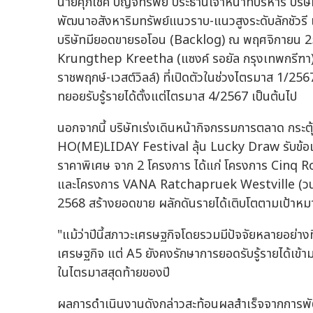
นายศุภโชค ปัญจทรัพย์ ประธานเจ้าหน้าที่บริหาร บริษ
พัฒนาอสังหาริมทรัพย์แนวราบ-แนวสูงระดับลักชัวรี เ
บริษัทมียอดขายรอโอน (Backlog) ณ พฤศจิกายน 
Krungthep Kreetha (แซงค์ รอยัล กรุงเทพกรีฑ
ราชพฤกษ์-เวสต์วิลล์) ที่เปิดตัวในช่วงไตรมาส 1/2
ทยอยรับรู้รายได้ตั้งแต่ไตรมาส 4/2567 เป็นต้นไป
นอกจากนี้ บริษัทเร่งเดินหน้ากิจกรรมการตลาด กระต
HO(ME)LIDAY Festival ลุ้น Lucky Draw รับข้อเ
ราคาพิเศษ จาก 2 โครงการ ได้แก่ โครงการ Cinq 
และโครงการ VANA Ratchapruek Westville (วนา รา
2568 สร้างยอดขาย ผลักดันรายได้เติบโตตามเป้าหมาย
"แม้ว่าปีนี้สภาวะเศรษฐกิจโดยรวมมีปัจจัยหลายอย่าง
เศรษฐกิจ แต่ A5 ยังคงรักษาการยอดรับรู้รายได้เข้ามา
ในไตรมาสสุดท้ายของปี
ผลการดำเนินงานดังกล่าวสะท้อนผลสำเร็จจากการพัฒ