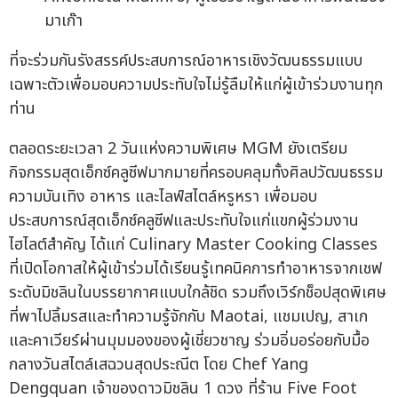
มาเก๊า
ที่จะร่วมกันรังสรรค์ประสบการณ์อาหารเชิงวัฒนธรรมแบบ
เฉพาะตัวเพื่อมอบความประทับใจไม่รู้ลืมให้แก่ผู้เข้าร่วมงานทุก
ท่าน
ตลอดระยะเวลา 2 วันแห่งความพิเศษ MGM ยังเตรียม
กิจกรรมสุดเอ็กซ์คลูซีฟมากมายที่ครอบคลุมทั้งศิลปวัฒนธรรม
ความบันเทิง อาหาร และไลฟ์สไตล์หรูหรา เพื่อมอบ
ประสบการณ์สุดเอ็กซ์คลูซีฟและประทับใจแก่แขกผู้ร่วมงาน
ไฮไลต์สำคัญ ได้แก่ Culinary Master Cooking Classes
ที่เปิดโอกาสให้ผู้เข้าร่วมได้เรียนรู้เทคนิคการทำอาหารจากเชฟ
ระดับมิชลินในบรรยากาศแบบใกล้ชิด รวมถึงเวิร์กช็อปสุดพิเศษ
ที่พาไปลิ้มรสและทำความรู้จักกับ Maotai, แชมเปญ, สาเก
และคาเวียร์ผ่านมุมมองของผู้เชี่ยวชาญ ร่วมอิ่มอร่อยกับมื้อ
กลางวันสไตล์เสฉวนสุดประณีต โดย Chef Yang
Dengquan เจ้าของดาวมิชลิน 1 ดวง ที่ร้าน Five Foot