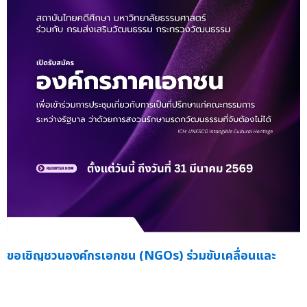
ขอเชิญชวนองค์กรเอกชน (NGOs) ร่วมขับเคลื่อนและ
สงวนรักษามรดกภูมิปัญญาทางวัฒนธรรมของไทยสู่เวที
โลก
— กรมส่งเสริมวัฒนธรรม จับมือ ม.ธรรมศาสตร์ หนุน