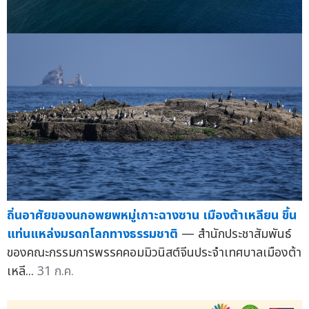
ถิ่นอาศัยของนกอพยพหมู่เกาะฉางซาน เมืองต้าเหลียน ขึ้น
แท่นแหล่งมรดกโลกทางธรรมชาติ
— สำนักประชาสัมพันธ์
ของคณะกรรมการพรรคคอมมิวนิสต์จีนประจำเทศบาลเมืองต้า
เหลี...
31 ก.ค.