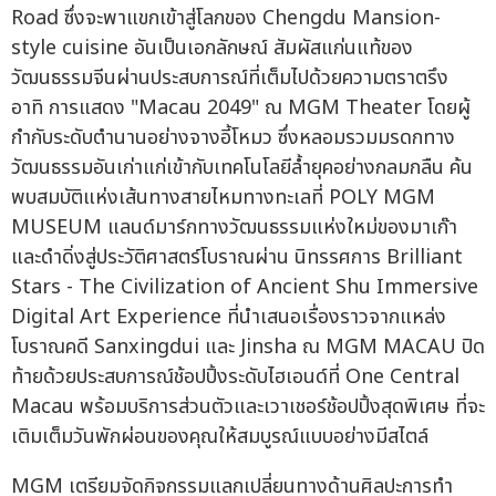
Road ซึ่งจะพาแขกเข้าสู่โลกของ Chengdu Mansion-
style cuisine อันเป็นเอกลักษณ์ สัมผัสแก่นแท้ของ
วัฒนธรรมจีนผ่านประสบการณ์ที่เต็มไปด้วยความตราตรึง
อาทิ การแสดง "Macau 2049" ณ MGM Theater โดยผู้
กำกับระดับตำนานอย่างจางอี้โหมว ซึ่งหลอมรวมมรดกทาง
วัฒนธรรมอันเก่าแก่เข้ากับเทคโนโลยีล้ำยุคอย่างกลมกลืน ค้น
พบสมบัติแห่งเส้นทางสายไหมทางทะเลที่ POLY MGM
MUSEUM แลนด์มาร์กทางวัฒนธรรมแห่งใหม่ของมาเก๊า
และดำดิ่งสู่ประวัติศาสตร์โบราณผ่าน นิทรรศการ Brilliant
Stars - The Civilization of Ancient Shu Immersive
Digital Art Experience ที่นำเสนอเรื่องราวจากแหล่ง
โบราณคดี Sanxingdui และ Jinsha ณ MGM MACAU ปิด
ท้ายด้วยประสบการณ์ช้อปปิ้งระดับไฮเอนด์ที่ One Central
Macau พร้อมบริการส่วนตัวและเวาเชอร์ช้อปปิ้งสุดพิเศษ ที่จะ
เติมเต็มวันพักผ่อนของคุณให้สมบูรณ์แบบอย่างมีสไตล์
MGM เตรียมจัดกิจกรรมแลกเปลี่ยนทางด้านศิลปะการทำ