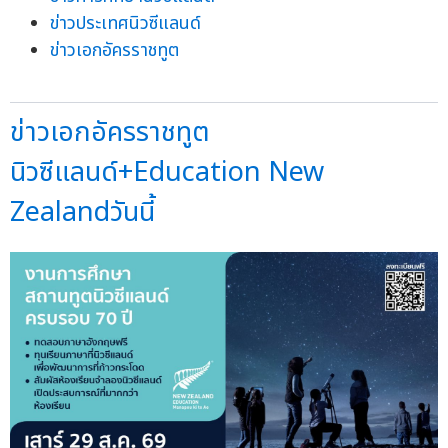
ข่าวประเทศนิวซีแลนด์
ข่าวเอกอัครราชทูต
ข่าวเอกอัครราชทูต
นิวซีแลนด์+Education New
Zealandวันนี้