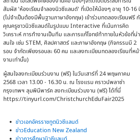
สถาบัน ไฮไลต์พิเศษของงานคือ น้องๆจะได้เปิดประสบการณ์
สัมผัส 'ห้องเรียนจำลองนิวซีแลนด์' ที่เปิดให้น้องๆ อายุ 10-16 ป
(ไม่จำเป็นต้องมีพื้นฐานภาษาอังกฤษ) เข้าร่วมทดลองเรียนฟรี ก
คุณครูชาวนิวซีแลนด์ในรูปแบบ Interactive ที่เน้นการคิด
วิเคราะห์ การทำงานเป็นทีม และการแก้โจทย์ท้าทายในหัวข้อที่น่า
สนใจ เช่น STEM, ศิลปศาสตร์ และภาษาอังกฤษ (กิจกรรมมี 2
รอบ จำกัดเพียงรอบละ 60 คน และลงทะเบียนทดลองเรียนที่หน้
งานเท่านั้น)
ผู้สนใจลงทะเบียนร่วมงาน (ฟรี) ในวันเสาร์ที่ 24 พฤษภาคม
2568 เวลา 13.00 - 16.30 น. ณ โรงแรม คราวน์พลาซ่า
กรุงเทพฯ ลุมพินีพาร์ค ลงทะเบียนร่วมงาน (ฟรี) ได้ที่นี่
https://tinyurl.com/ChristchurchEduFair2025
ข่าวเอกอัครราชทูตนิวซีแลนด์
ข่าวEducation New Zealand
ข่าวการศึกษานิวซีแลนด์