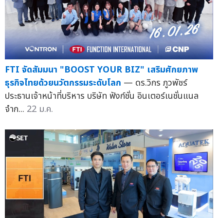
FTI จัดสัมมนา "BOOST YOUR BIZ" เสริมศักยภาพ
ธุรกิจไทยด้วยนวัตกรรมระดับโลก
— ดร.วิกร ภูวพัชร์
ประธานเจ้าหน้าที่บริหาร บริษัท ฟังก์ชั่น อินเตอร์เนชั่นแนล
จำก...
22 ม.ค.