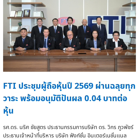
FTI ประชุมผู้ถือหุ้นปี 2569 ผ่านฉลุยทุก
วาระ พร้อมอนุมัติปันผล 0.04 บาทต่อ
หุ้น
รศ.ดร. นริศ ชัยสูตร ประธานกรรมการบริษัท ดร. วิกร ภูวพัชร์
ประธานเจ้าหน้าที่บริหาร บริษัท ฟังก์ชั่น อินเตอร์เนชั่นแนล