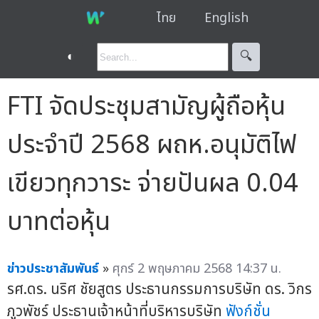
ไทย
English
◐
🔍︎
FTI จัดประชุมสามัญผู้ถือหุ้น
ประจำปี 2568 ผถห.อนุมัติไฟ
เขียวทุกวาระ จ่ายปันผล 0.04
บาทต่อหุ้น
ข่าวประชาสัมพันธ์
»
ศุกร์ 2 พฤษภาคม 2568 14:37 น.
รศ.ดร. นริศ ชัยสูตร ประธานกรรมการบริษัท ดร. วิกร
ภูวพัชร์ ประธานเจ้าหน้าที่บริหารบริษัท
ฟังก์ชั่น