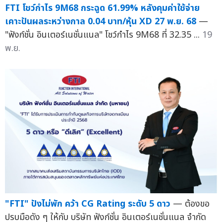
FTI โชว์กำไร 9M68 กระฉูด 61.99% หลังคุมค่าใช้จ่าย
เคาะปันผลระหว่างกาล 0.04 บาท/หุ้น XD 27 พ.ย. 68
—
"ฟังก์ชั่น อินเตอร์เนชั่นแนล" โชว์กำไร 9M68 ที่ 32.35 ...
19
พ.ย.
"FTI" ปังไม่พัก คว้า CG Rating ระดับ 5 ดาว
— ต้องขอ
ปรบมือดัง ๆ ให้กับ บริษัท ฟังก์ชั่น อินเตอร์เนชั่นแนล จำกัด