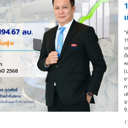
1
เ
"
1
แ
ต้
หน
(
ง
ก
เ
จ
9
1