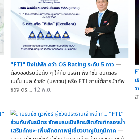
"FTI" ปังไม่พัก คว้า CG Rating ระดับ 5 ดาว
—
F
ต้องขอปรบมือดัง ๆ ให้กับ บริษัท ฟังก์ชั่น อินเตอร์
เ
เนชั่นแนล จำกัด (มหาชน) หรือ FTI ภายใต้การนำทัพ
ว
ของ ดร....
12 พ.ย.
ส
I"
"FTI"
ร่วมกับพันธมิตร จัดอบรมเชิงลึกผลิตภัณฑ์กรองน้ำ
เสริมทักษะ-เพิ่มศักยภาพผู้เชี่ยวชาญในภูมิภาค
—