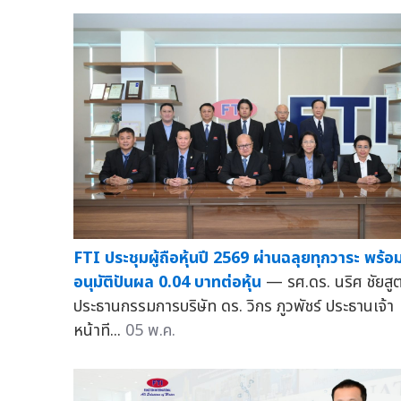
FTI ประชุมผู้ถือหุ้นปี 2569 ผ่านฉลุยทุกวาระ พร้อ
อนุมัติปันผล 0.04 บาทต่อหุ้น
— รศ.ดร. นริศ ชัยสู
ประธานกรรมการบริษัท ดร. วิกร ภูวพัชร์ ประธานเจ้า
หน้าที...
05 พ.ค.