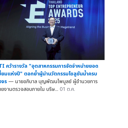
TI คว้ารางวัล "อุตสาหกรรมการจัดจำหน่ายยอด
ยี่ยมแห่งปี" ตอกย้ำผู้นำนวัตกรรมโซลูชันน้ำครบ
งจร
— นายอภิบาล บุญพัฒนไพบูลย์ ผู้อำนวยการ
ายงานตรวจสอบภายใน บริษ...
01 ต.ค.