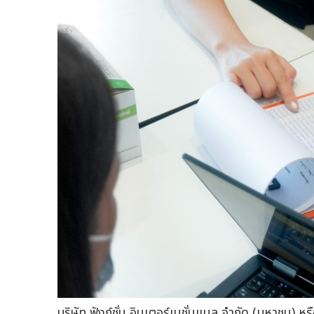
บริษัท ฟังก์ชั่น อินเตอร์เนชั่นแนล จำกัด (มหาชน)