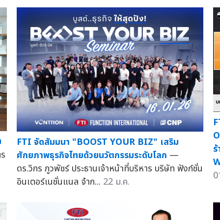
F
O
ม
FTI จัดสัมมนา "BOOST YOUR BIZ" เสริม
ร
ตร
ศักยภาพธุรกิจไทยด้วยนวัตกรรมระดับโลก
—
W
ดร.วิกร ภูวพัชร์ ประธานเจ้าหน้าที่บริหาร บริษัท ฟังก์ชั่น
0
อินเตอร์เนชั่นแนล จำก...
22 ม.ค.