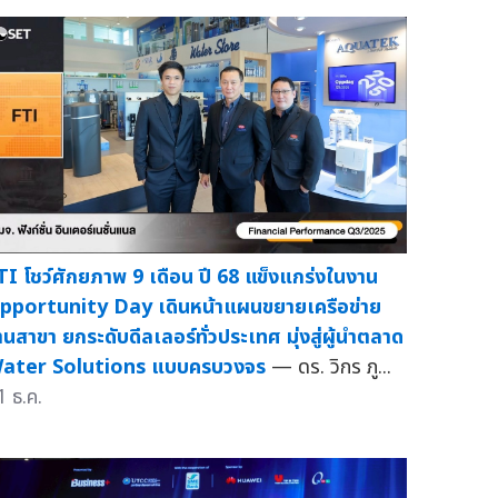
TI โชว์ศักยภาพ 9 เดือน ปี 68 แข็งแกร่งในงาน
pportunity Day เดินหน้าแผนขยายเครือข่าย
้านสาขา ยกระดับดีลเลอร์ทั่วประเทศ มุ่งสู่ผู้นำตลาด
ater Solutions แบบครบวงจร
— ดร. วิกร ภู...
1 ธ.ค.