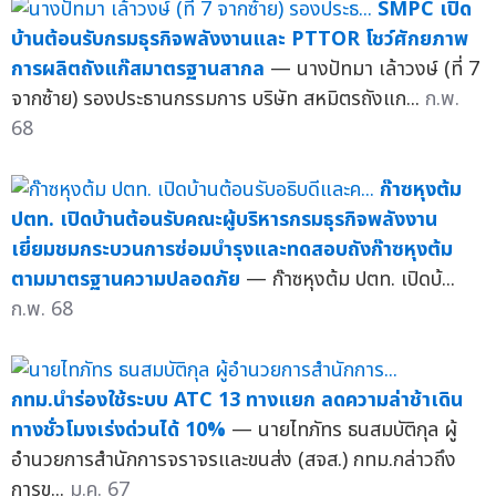
SMPC เปิด
บ้านต้อนรับกรมธุรกิจพลังงานและ PTTOR โชว์ศักยภาพ
การผลิตถังแก๊สมาตรฐานสากล
— นางปัทมา เล้าวงษ์ (ที่ 7
จากซ้าย) รองประธานกรรมการ บริษัท สหมิตรถังแก...
ก.พ.
68
ก๊าซหุงต้ม
ปตท. เปิดบ้านต้อนรับคณะผู้บริหารกรมธุรกิจพลังงาน
เยี่ยมชมกระบวนการซ่อมบำรุงและทดสอบถังก๊าซหุงต้ม
ตามมาตรฐานความปลอดภัย
— ก๊าซหุงต้ม ปตท. เปิดบ้...
ก.พ. 68
กทม.นำร่องใช้ระบบ ATC 13 ทางแยก ลดความล่าช้าเดิน
ทางชั่วโมงเร่งด่วนได้ 10%
— นายไทภัทร ธนสมบัติกุล ผู้
อำนวยการสำนักการจราจรและขนส่ง (สจส.) กทม.กล่าวถึง
การข...
ม.ค. 67