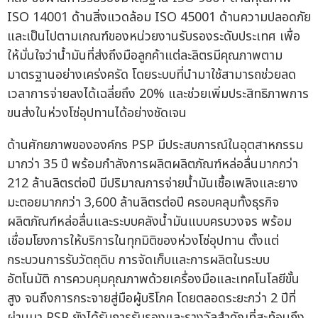
ISO 14001 ด้านสิ่งแวดล้อม ISO 45001 ด้านความปลอดภัย
และเป็นไปตามเกณฑ์ของหน่วยงานรับรองระดับประเทศ เพื่อ
ให้มั่นใจว่าน้ำมันที่ส่งถึงมือลูกค้าแต่ละลิตรมีคุณภาพตาม
มาตรฐานอย่างเคร่งครัด โดยระบบที่นำมาใช้สามารถช่วยลด
เวลาการจ่ายลงได้เฉลี่ยถึง 20% และช่วยเพิ่มประสิทธิภาพการ
ขนส่งในห่วงโซ่อุปทานได้อย่างชัดเจน
ด้านศักยภาพขององค์กร PSP มีประสบการณ์ในอุตสาหกรรม
มากว่า 35 ปี พร้อมกำลังการผลิตผลิตภัณฑ์หล่อลื่นมากกว่า
212 ล้านลิตรต่อปี มีปริมาณการจ่ายน้ำมันเชื้อเพลิงและยาง
มะตอยมากกว่า 3,600 ล้านลิตรต่อปี ครอบคลุมทั้งธุรกิจ
ผลิตภัณฑ์หล่อลื่นและระบบคลังน้ำมันแบบครบวงจร พร้อม
เชื่อมโยงการให้บริการในทุกมิติของห่วงโซ่อุปทาน ตั้งแต่
กระบวนการรับวัตถุดิบ การจัดเก็บและการผลิตในระบบ
อัตโนมัติ การควบคุมคุณภาพด้วยเครื่องมือและเทคโนโลยีขั้น
สูง จนถึงการกระจายสู่มือผู้บริโภค โดยตลอดระยะกว่า 2 ปีที่
ผ่านมา PSP ยังได้รับการรับรองและรางวัลสำคัญที่สะท้อนถึง