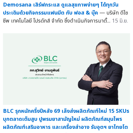
Demosana เสิร์ฟกระแส ดูแลสุขภาพง่ายๆ ได้ทุกวัน
ประเดิมด้วยกิจกรรมแฟนมีต กับ ฟอส & บุ๊ค
— บริษัท ดีไซ
ซีพ เทคโนโลยี โปรดักส์ จำกัด ซึ่งดำเนินกิจการมาตั้...
15 มิ.ย.
BLC รุกหนักครึ่งปีหลัง 69 เล็งส่งผลิตภัณฑ์ใหม่ 15 SKUs
บุกตลาดเต็มสูบ ปูพรมยาสามัญใหม่ ผลิตภัณฑ์สมุนไพร
ผลิตภัณฑ์เสริมอาหาร และเครื่องสำอาง รับอุตฯ ยาไทยโต