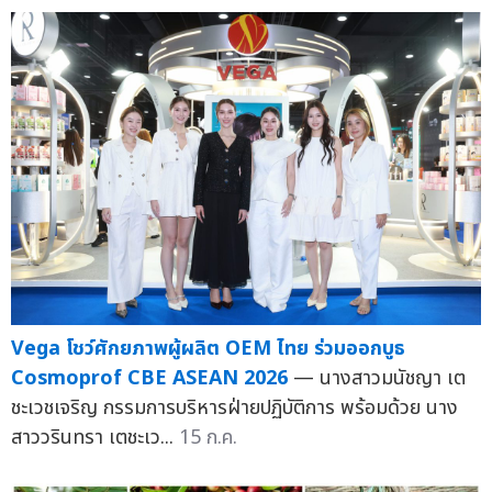
Vega โชว์ศักยภาพผู้ผลิต OEM ไทย ร่วมออกบูธ
Cosmoprof CBE ASEAN 2026
— นางสาวมนัชญา เต
ชะเวชเจริญ กรรมการบริหารฝ่ายปฏิบัติการ พร้อมด้วย นาง
สาววรินทรา เตชะเว...
15 ก.ค.