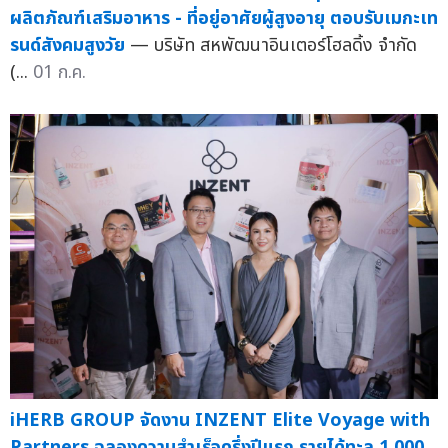
ผลิตภัณฑ์เสริมอาหาร - ที่อยู่อาศัยผู้สูงอายุ ตอบรับเมกะเท
รนด์สังคมสูงวัย
— บริษัท สหพัฒนาอินเตอร์โฮลดิ้ง จำกัด
(...
01 ก.ค.
iHERB GROUP จัดงาน INZENT Elite Voyage with
Partners ฉลองความสำเร็จครึ่งปีแรก รายได้ทะลุ 1,000