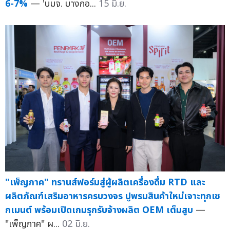
6-7%
— 'บมจ. บางกอ...
15 มิ.ย.
"เพ็ญภาค" ทรานส์ฟอร์มสู่ผู้ผลิตเครื่องดื่ม RTD และ
ผลิตภัณฑ์เสริมอาหารครบวงจร ปูพรมสินค้าใหม่เจาะทุกเซ
กเมนต์ พร้อมเปิดเกมรุกรับจ้างผลิต OEM เต็มสูบ
—
"เพ็ญภาค" ผ...
02 มิ.ย.