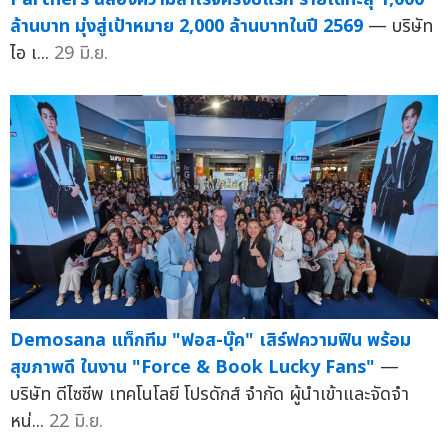
ล้านบาท มุ่งสู่เป้าหมาย 2,000 ล้านบาทในปี 2569
— บริษัท
ไอ เ...
29 มิ.ย.
Demosana แท็กทีม "ฟอส-บุ๊ค" เสิร์ฟความฟิน พร้อม
สุขภาพดี ในงาน "Force & Book Lucky Fans"
—
บริษัท ดีไซซีพ เทคโนโลยี โปรดักส์ จำกัด ผู้นำเข้าและจัดจำ
หน่...
22 มิ.ย.