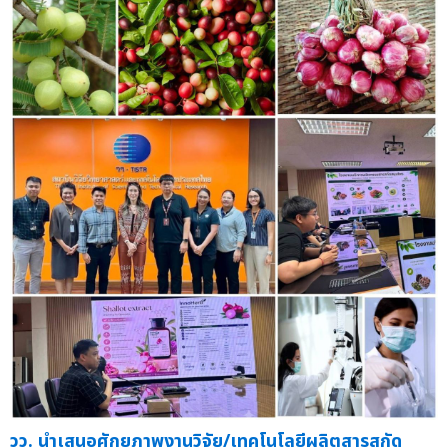
วว. นำเสนอศักยภาพงานวิจัย/เทคโนโลยีผลิตสารสกัด