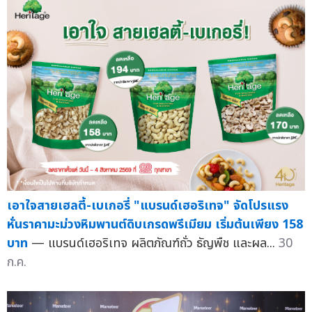
เอาใจสายเฮลตี้-เบเกอรี่ "แบรนด์เฮอริเทจ" จัดโปรแรง
หั่นราคามะม่วงหิมพานต์ดิบเกรดพรีเมียม เริ่มต้นเพียง 158
บาท
— แบรนด์เฮอริเทจ ผลิตภัณฑ์ถั่ว ธัญพืช และผล...
30
ก.ค.