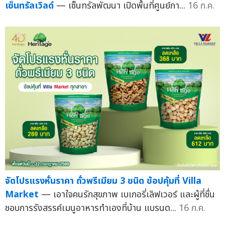
เซ็นทรัลเวิลด์
— เซ็นทรัลพัฒนา เปิดพื้นที่ศูนย์กา...
16 ก.ค.
จัดโปรแรงหั่นราคา ถั่วพรีเมียม 3 ชนิด ช้อปคุ้มที่ Villa
Market
— เอาใจคนรักสุขภาพ เบเกอรี่เลิฟเวอร์ และผู้ที่ชื่น
ชอบการรังสรรค์เมนูอาหารทำเองที่บ้าน แบรนด...
16 ก.ค.