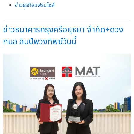
ข่าวธุรกิจแฟรนไชส์
ข่าวธนาคารกรุงศรีอยุธยา จำกัด+ดวง
กมล ลิมป์พวงทิพย์วันนี้