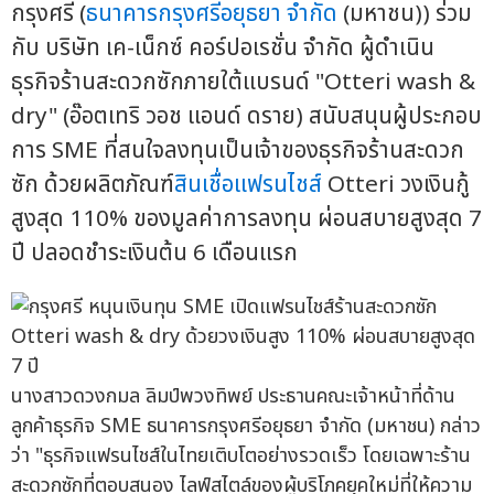
กรุงศรี (
ธนาคารกรุงศรีอยุธยา จำกัด
(มหาชน)) ร่วม
กับ บริษัท เค-เน็กซ์ คอร์ปอเรชั่น จำกัด ผู้ดำเนิน
ธุรกิจร้านสะดวกซักภายใต้แบรนด์ "Otteri wash &
dry" (อ๊อตเทริ วอช แอนด์ ดราย) สนับสนุนผู้ประกอบ
การ SME ที่สนใจลงทุนเป็นเจ้าของธุรกิจร้านสะดวก
ซัก ด้วยผลิตภัณฑ์
สินเชื่อแฟรนไชส์
Otteri วงเงินกู้
สูงสุด 110% ของมูลค่าการลงทุน ผ่อนสบายสูงสุด 7
ปี ปลอดชำระเงินต้น 6 เดือนแรก
นางสาวดวงกมล ลิมป์พวงทิพย์ ประธานคณะเจ้าหน้าที่ด้าน
ลูกค้าธุรกิจ SME ธนาคารกรุงศรีอยุธยา จำกัด (มหาชน) กล่าว
ว่า "ธุรกิจแฟรนไชส์ในไทยเติบโตอย่างรวดเร็ว โดยเฉพาะร้าน
สะดวกซักที่ตอบสนอง ไลฟ์สไตล์ของผู้บริโภคยุคใหม่ที่ให้ความ