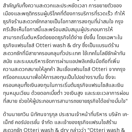
สำคัญกับทั้งความสะดวกและประหยัดเวลา การขยายตัวของ
เมืองและพฤติกรรมผู้บริโภคที่ต้องการบริการที่รวดเร็ว ทำให้
ธุรกิจร้านสะดวกซักกลายเป็นโอกาสการลงทุนที่น่าสนใจ กรุง
ศรีเล็งเห็นโอกาสนี้และพร้อมสนับสนุนผู้ประกอบการให้
สามารถเริ่มต้นหรือต่อยอดธุรกิจได้ง่าย ยิ่งขึ้น โดยเฉพาะใน
ธุรกิจแฟรนไชส์ Otteri wash & dry ซึ่งเป็นแบรนด์ร้าน
สะดวกซักที่มีสาขาครอบคลุมทั่วประเทศ ใช้เทคโนโลยีซักผ้าทัน
สมัย และระบบบริหารจัดการผ่านแอปพลิเคชันมือถือที่เพิ่ม
ความสะดวกสบายให้ลูกค้า สินเชื่อแฟรนไชส์ Otteri จากกรุง
ศรีออกแบบมาเพื่อให้การลงทุนเป็นไปอย่างราบรื่น ซึ่งจะ
ครอบคลุมทั้งเงินลงทุนในการเริ่มต้นธุรกิจแฟรนไชส์และเงิน
ทุนหมุนเวียน ด้วยดอกเบี้ยต่ำ วงเงินสูง และระยะเวลาการผ่อน
ที่สบาย ช่วยให้ผู้ประกอบการสามารถขยายธุรกิจได้อย่างมั่นใจ"
ด้านนายกวิน นิทัศนจารุกุล ประธานเจ้าหน้าที่บริหาร บริษัท เค-
เน็กซ์ คอร์ปอเรชั่น จำกัด และเจ้าของธุรกิจแฟรนไชส์ร้าน
สะดวกซัก Otteri wash & dry กล่าวว่า "Otteri wash &