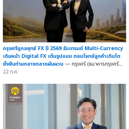
กรุงศรีชูกลยุทธ์ FX ปี 2569 รับเทรนด์ Multi-Currency
เดินหน้า Digital FX เต็มรูปแบบ ตอบโจทย์ลูกค้าเติบโต
ยั่งยืนท่ามกลางตลาดผันผวน
— กรุงศรี (ธนาคารกรุงศรี...
22 ก.ค.