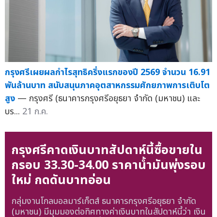
กรุงศรีเผยผลกำไรสุทธิครึ่งแรกของปี 2569 จำนวน 16.91
พันล้านบาท สนับสนุนภาคอุตสาหกรรมศักยภาพการเติบโต
สูง
— กรุงศรี (ธนาคารกรุงศรีอยุธยา จำกัด (มหาชน) และ
บร...
21 ก.ค.
กรุงศรีคาดเงินบาทสัปดาห์นี้ซื้อขายใน
กรอบ 33.30-34.00 ราคาน้ำมันพุ่งรอบ
ใหม่ กดดันบาทอ่อน
กลุ่มงานโกลบอลมาร์เก็ตส์ ธนาคารกรุงศรีอยุธยา จำกัด
(มหาชน) มีมุมมองต่อทิศทางค่าเงินบาทในสัปดาห์นี้ว่า เงิน