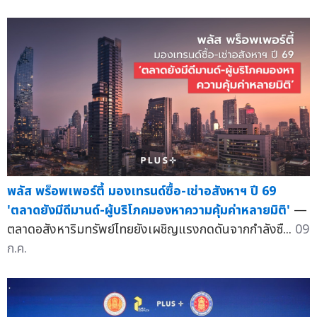
พลัส พร็อพเพอร์ตี้ มองเทรนด์ซื้อ-เช่าอสังหาฯ ปี 69
'ตลาดยังมีดีมานด์-ผู้บริโภคมองหาความคุ้มค่าหลายมิติ'
—
ตลาดอสังหาริมทรัพย์ไทยยังเผชิญแรงกดดันจากกำลังซื...
09
ก.ค.