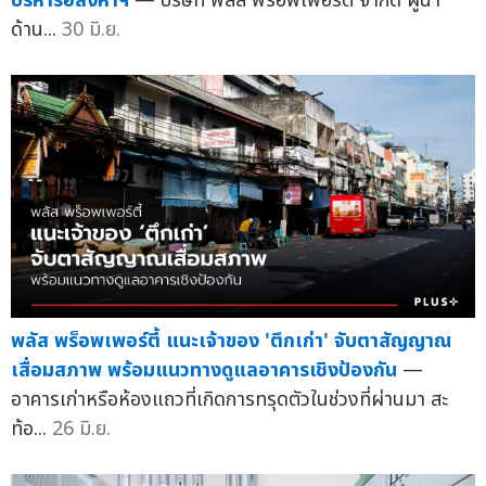
บริหารอสังหาฯ
— บริษัท พลัส พร็อพเพอร์ตี้ จำกัด ผู้นำ
ด้าน...
30 มิ.ย.
พลัส พร็อพเพอร์ตี้ แนะเจ้าของ 'ตึกเก่า' จับตาสัญญาณ
เสื่อมสภาพ พร้อมแนวทางดูแลอาคารเชิงป้องกัน
—
อาคารเก่าหรือห้องแถวที่เกิดการทรุดตัวในช่วงที่ผ่านมา สะ
ท้อ...
26 มิ.ย.