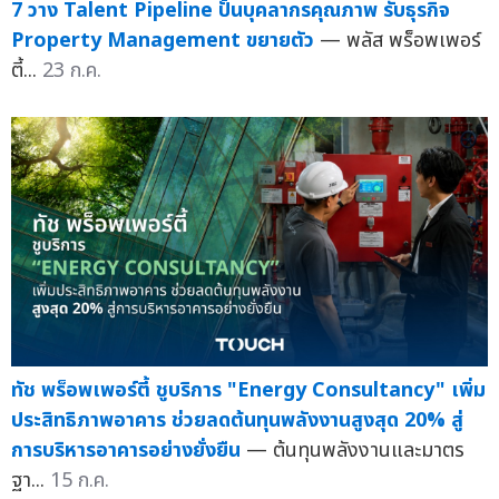
7 วาง Talent Pipeline ปั้นบุคลากรคุณภาพ รับธุรกิจ
Property Management ขยายตัว
— พลัส พร็อพเพอร์
ตี้...
23 ก.ค.
ทัช พร็อพเพอร์ตี้ ชูบริการ "Energy Consultancy" เพิ่ม
ประสิทธิภาพอาคาร ช่วยลดต้นทุนพลังงานสูงสุด 20% สู่
การบริหารอาคารอย่างยั่งยืน
— ต้นทุนพลังงานและมาตร
ฐา...
15 ก.ค.