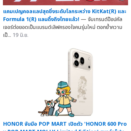
แคมเปญคอลแลปสุดซิ่งระดับโลกระหว่าง KitKat(R) และ
Formula 1(R) แลนดิ้งถึงไทยแล้ว!
— จับเทรนด์ป๊อปคัล
เจอร์ต่อยอดเป็นแบรนด์เลิฟครองใจคนรุ่นใหม่ ตอกย้ำความ
เป็...
19 มิ.ย.
HONOR จับมือ POP MART เปิดตัว 'HONOR 600 Pro