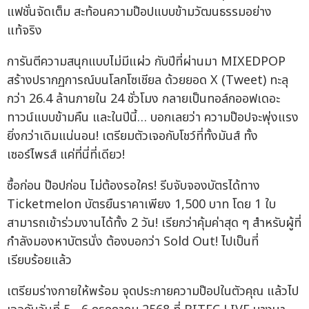
แฟชั่นจัดเต็ม สะท้อนความป๊อปแบบข้ามวัฒนธรรมอย่าง
แท้จริง
การันตีความสนุกแบบไม่มีแผ่ว กับปีที่ผ่านมา MIXEDPOP
สร้างปรากฏการณ์บนโลกโซเชียล ด้วยยอด X (Tweet) ทะลุ
กว่า 26.4 ล้านภายใน 24 ชั่วโมง กลายเป็นทอล์กออฟเดอะ
ทาวน์แบบข้ามคืน และในปีนี้… บอกเลยว่า ความป๊อปจะพุ่งแรง
ยิ่งกว่าเดิมแน่นอน! เตรียมตัวเจอกับโชว์ที่ทั้งมันส์ ทั้ง
เซอร์ไพรส์ แค่ที่นี่ที่เดียว!
ซื้อก่อน ป๊อปก่อน ไม่ต้องรอใคร! รีบจับจองบัตรได้ทาง
Ticketmelon บัตรยืนราคาเพียง 1,500 บาท โดย 1 ใบ
สามารถเข้าร่วมงานได้ทั้ง 2 วัน! เรียกว่าคุ้มค่าสุด ๆ สำหรับผู้ที่
กำลังมองหาบัตรนั่ง ต้องบอกว่า Sold Out! ไปเป็นที่
เรียบร้อยแล้ว
เตรียมร่างกายให้พร้อม จุดประกายความป๊อปในตัวคุณ แล้วไป