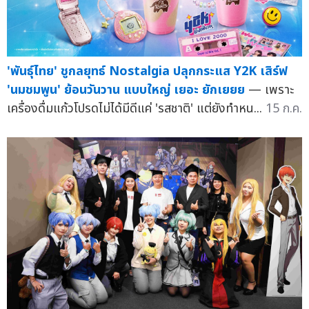
'พันธุ์ไทย' ชูกลยุทธ์ Nostalgia ปลุกกระแส Y2K เสิร์ฟ
'นมชมพูน' ย้อนวันวาน แบบใหญ่ เยอะ ยักเยยย
— เพราะ
เครื่องดื่มแก้วโปรดไม่ได้มีดีแค่ 'รสชาติ' แต่ยังทำหน...
15 ก.ค.