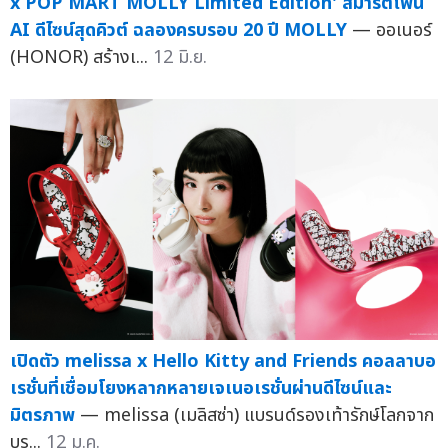
x POP MART MOLLY Limited Edition' สมาร์ตโฟน
AI ดีไซน์สุดคิวต์ ฉลองครบรอบ 20 ปี MOLLY
— ออเนอร์
(HONOR) สร้างเ...
12 มิ.ย.
เปิดตัว melissa x Hello Kitty and Friends คอลลาบอ
เรชั่นที่เชื่อมโยงหลากหลายเจเนอเรชั่นผ่านดีไซน์และ
มิตรภาพ
— melissa (เมลิสซ่า) แบรนด์รองเท้ารักษ์โลกจาก
บร...
12 ม.ค.