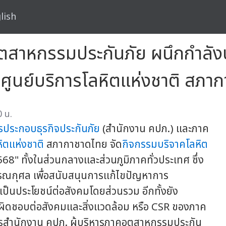
lish
สาหกรรมประกันภัย ผนึกกำลังบริจ
่อศูนย์บริการโลหิตแห่งชาติ สภ
 น.
ประกอบธุรกิจประกันภัย
(สำนักงาน คปภ.) และภาค
หิตแห่งชาติ
สภากาชาดไทย จัด
กิจกรรมบริจาคโลหิต
2568" ทั้งในส่วนกลางและส่วนภูมิภาคทั่วประเทศ ซึ่ง
รณกุศล เพื่อสนับสนุนการแก้ไขปัญหาการ
นประโยชน์ต่อสังคมโดยส่วนรวม อีกทั้งยัง
ิดชอบต่อสังคมและสิ่งแวดล้อม หรือ CSR ของภาค
รสำนักงาน คปภ. ผู้บริหารภาคอุตสาหกรรมประกัน