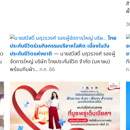
ส
พื
3
ไทย
ประกันชีวิตร่วมกิจกรรมบริจาคโลหิต เนื่องในวัน
อ
าว
ประกันชีวิตแห่งชาติ
— นายสวัสดิ์ นฤวรวงศ์ รองผู้
ชา
น
จัดการใหญ่ บริษัท ไทยประกันชีวิต จำกัด (มหาชน)
ท
พร้อมทีมฝ่า...
ก.ค. 66
ก