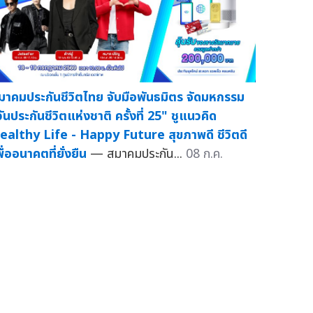
มาคมประกันชีวิตไทย จับมือพันธมิตร จัดมหกรรม
วันประกันชีวิตแห่งชาติ ครั้งที่ 25" ชูแนวคิด
ealthy Life - Happy Future สุขภาพดี ชีวิตดี
ื่ออนาคตที่ยั่งยืน
— สมาคมประกัน...
08 ก.ค.