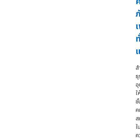
ค
ภ
เ
ท
แ
ส
ธ
อ
ให
ช
ค
ส
ใ
ค