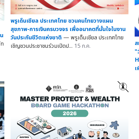
พรูเด็นเชียล ประเทศไทย ชวนคนไทยวางแผน
สุขภาพ-การเงินครบวงจร เพื่ออนาคตที่มั่นใจในงาน
ชน
วันประกันชีวิตแห่งชาติ
— พรูเด็นเชียล ประเทศไทย
ส
ัท
เชิญชวนประชาชนร่วมเปิดป...
15 ก.ค.
"
H
เพ