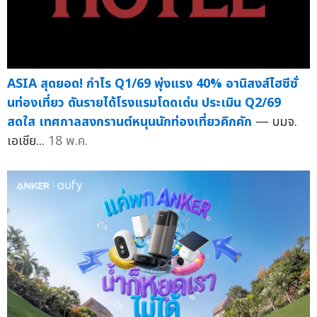
ASIA สุดยอด! กำไร Q1/69 พุ่งแรง 40% อานิสงส์ไฮซีซั่
นท่องเที่ยว ดันรายได้โรงแรมโดดเด่น ประเมิน Q2/69
สดใส เทศกาลสงกรานต์หนุนนักท่องเที่ยวคึกคัก
— บมจ.
เอเชีย...
18 พ.ค.