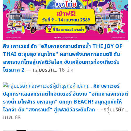
คิง เพาเวอร์ จัด "อภิมหาสงกรานต์รางน้ำ THE JOY OF
THAI ตะลุยสุข สนุกไทย" ผสานพลังเทศกาลดนตรี ดัน
สงกรานต์ไทยสู่เฟสติวัลโลก ขับเคลื่อนการท่องเที่ยวรับ
ไตรมาส 2
— กลุ่มบริษัท...
16 มี.ค.
คิง เพาเวอร์
ปลุกกระแสสงกรานต์โกอินเตอร์ จัดงาน "อภิมหาสงกรานต์
รางน้ำ มโหฬาร มหาสนุก" ยกทุก BEACH! สนุกสุดขีดให้
โลกจำ ดัน "สงกรานต์" สู่เฟสติวัลระดับโลก
— กลุ่มบริษัท...
เม.ย. 68