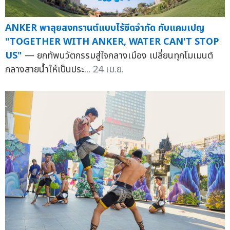
ANKER พาลุยสงกรานต์แบบไร้ขีดจำกัด กับแคมเปญ
"TOGETHER WITH ANKER, WATER CAN'T STOP
US"
— ยกทัพนวัตกรรมสู่ใจกลางเมือง เปลี่ยนทุกโมเมนต์
กลางสายน้ำให้เป็นประ...
24 เม.ย.