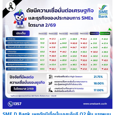
SME D Bank เผยดัชนีเชื่อมั่นเอสเอ็มอี Q2 ฟื้น แรงหนุน