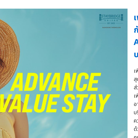
เ
ก
A
บ
เ
ส
ส
เ
อ
บ
ค
ด
ค