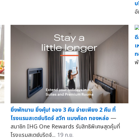
บ
อ
ด
เ
ท
พ
ยิ่งพักนาน ยิ่งคุ้ม! จอง 3 คืน จ่ายเพียง 2 คืน ที่
โรงแรมสเตย์บริดจ์ สวีท แบงค็อก ทองหล่อ
—
สมาชิก IHG One Rewards รับสิทธิพิเศษสุดคุ้มที่
โรงแรมสเตย์บริดจ์...
19 ก.ย.