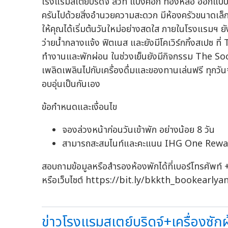
โรงแรมสเตย์บริดจ์ สวีท แบงค็อก ทองหล่อ ออกแบบม
ครันไปด้วยสิ่งอำนวยความสะดวก มีห้องครัวขนาดเล็ก
ให้คุณได้เริ่มต้นวันใหม่อย่างสดใส ภายในโรงแรมฯ ยั
ว่ายน้ำกลางแจ้ง ฟิตเนส และยังมีโคเวิร์กกิ้งสเปซ ที
ทำงานและพักผ่อน ในช่วงเย็นยังมีกิจกรรม The Soci
เพลิดเพลินไปกับเครื่องดื่มและของทานเล่นฟรี ทุกวัน
อบอุ่นเป็นกันเอง
ข้อกำหนดและเงื่อนไข
จองล่วงหน้าก่อนวันเข้าพัก อย่างน้อย 8 วัน
สามารถสะสมไนท์และคะแนน IHG One Rewar
สอบถามข้อมูลหรือสำรองห้องพักได้ที่เบอร์โทรศัพท์
หรือเว็บไซต์ https://bit.ly/bkkth_bookearly
ข่าวโรงแรมสเตย์บริดจ์+เครื่องซักผ้