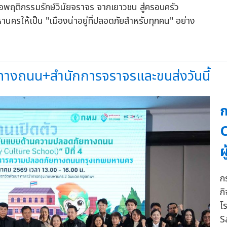
พฤติกรรมรักษ์วินัยจราจร จากเยาวชน สู่ครอบครัว
านครให้เป็น "เมืองน่าอยู่ที่ปลอดภัยสำหรับทุกคน" อย่าง
างถนน+สำนักการจราจรและขนส่งวันนี้
ก
C
ผ
ก
ก
โ
S