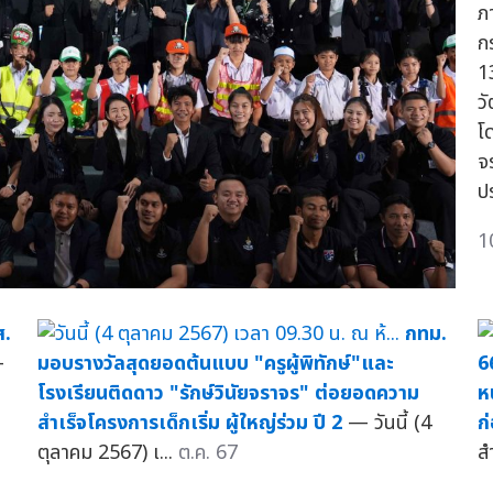
ภ
ก
1
ว
โ
จ
ป
1
ส.
กทม.
—
มอบรางวัลสุดยอดต้นแบบ "ครูผู้พิทักษ์"และ
6
โรงเรียนติดดาว "รักษ์วินัยจราจร" ต่อยอดความ
ห
สำเร็จโครงการเด็กเริ่ม ผู้ใหญ่ร่วม ปี 2
— วันนี้ (4
ก
ตุลาคม 2567) เ...
ต.ค. 67
ส