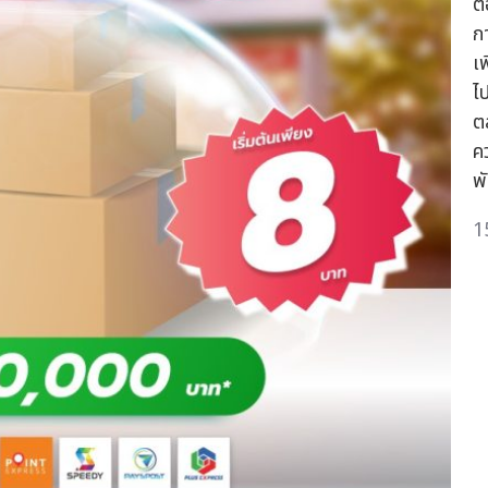
ต
กา
เ
ไ
ต
ค
พั
1