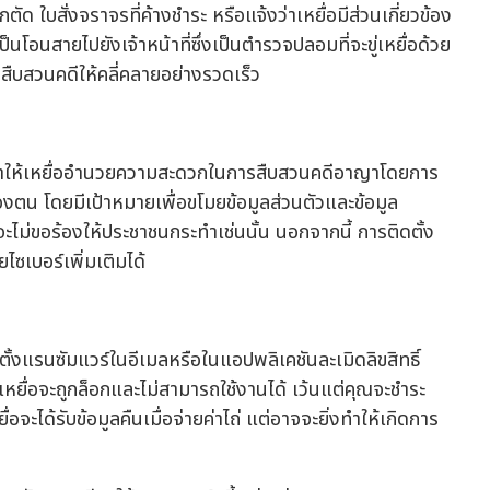
ตัด ใบสั่งจราจรที่ค้างชำระ หรือแจ้งว่าเหยื่อมีส่วนเกี่ยวข้อง
็นโอนสายไปยังเจ้าหน้าที่ซึ่งเป็นตำรวจปลอมที่จะขู่เหยื่อด้วย
สืบสวนคดีให้คลี่คลายอย่างรวดเร็ว
งเร้าให้เหยื่ออำนวยความสะดวกในการสืบสวนคดีอาญาโดยการ
ตน โดยมีเป้าหมายเพื่อขโมยข้อมูลส่วนตัวและข้อมูล
งจะไม่ขอร้องให้ประชาชนกระทำเช่นนั้น นอกจากนี้ การติดตั้ง
ไซเบอร์เพิ่มเติมได้
ดตั้งแรนซัมแวร์ในอีเมลหรือในแอปพลิเคชันละเมิดลิขสิทธิ์
หยื่อจะถูกล็อกและไม่สามารถใช้งานได้ เว้นแต่คุณจะชำระ
ยื่อจะได้รับข้อมูลคืนเมื่อจ่ายค่าไถ่ แต่อาจจะยิ่งทำให้เกิดการ