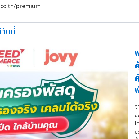
ky.co.th/premium
ันนี้
พ
ค
ค
พ
จ
อ
โ
ป