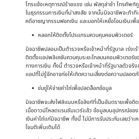
โทรแจ้งเหตุการณ์ร้ายแรง เช่น พัสดุล่าช้า โทรศัพท์ถูก
ในธุรกรรมการเงินที่น่าสงสัย จากนั้นมิจฉาชีพจะทำทีเป
คดีอาชญากรรมฟอกเงิน และบอกให้เหยื่อโอนเงินเพื่อ
หลอกให้ติดตั้งโปรแกรมควบคุมคอมพิวเตอร์
มิจฉาชีพปลอมเป็นตำรวจหรือเจ้าหน้าที่รัฐบาล เร่
ติดตั้งแอปพลิเคชันควบคุมระยะไกลบนคอมพิวเตอร์ของ
ทางการเงิน ทั้งนี้ ตำรวจหรือเจ้าหน้าที่รัฐบาลตัวจริ
แอปที่ไม่รู้จักอาจก่อให้เกิดความเสี่ยงต่อความปลอดภัย
ข่มขู่ให้จ่ายค่าไถ่เพื่อปลดล็อกข้อมูล
มิจฉาชีพจะส่งไฟล์แนบหรือลิงก์ที่เป็นอันตรายเพื่อติ
เมื่อดาวน์โหลดแรนซัมแวร์แล้ว ข้อมูลบนอุปกรณ์ของเ
เงินค่าไถ่แก่มิจฉาชีพ ทั้งนี้ ไม่มีการรับประกันเลยว่าเห
โจมตีเพิ่มเติมได้