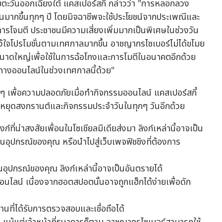
ชียตะวันออกเฉียงใต้ แคสเปอร์สกี้ กล่าวว่า "การหลอกลวง
ซ้อนมากขึ้นทุกๆ ปี โดยมิจฉาชีพจะใช้ประโยชน์จากประเพณีและ
การโจมตี ประชาชนมีความเสี่ยงเพิ่มมากเป็นพิเศษในช่วงวัน
ไว้ใจโปรโมชั่นตามเทศกาลมากขึ้น อาชญากรไซเบอร์ไม่ได้ขโมย
คลขนาดใหญ่เพื่อใช้ในการฉ้อโกงและการโมตีในอนาคตอีกด้วย
มทางออนไลน์ในช่วงเทศกาลนี้ด้วย"
ยๆ เพื่อความปลอดภัยเมื่อทำกิจกรรมออนไลน์ แคสเปอร์สกี้
ันหยุดสงกรานต์และกิจกรรมประจำวันในทุกๆ วันอีกด้วย
ลิงก์ที่น่าสงสัยเพื่อนในโซเชียลมีเดียส่งมา ลิงก์เหล่านี้อาจเป็น
ุปกรณ์ของคุณ หรือนำไปสู่เว็บเพจฟิชชิงที่ต้องการ
ยบนอุปกรณ์ของคุณ ลิงก์เหล่านี้อาจเป็นอันตรายได้
อนไลน์ เนื่องจากฮอตสปอตนั้นอาจถูกแฮ็กได้ง่ายเพื่อดัก
านที่ได้รับการตรวจสอบและเชื่อถือได้