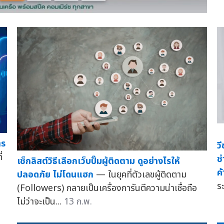
าร
ว
่
ช
เช็กลิสต์วิธีเลือกเว็บปั๊มผู้ติดตาม ดูอย่างไรให้
ค
ปลอดภัย ไม่โดนแฮก
— ในยุคที่ตัวเลขผู้ติดตาม
ร
(Followers) กลายเป็นเครื่องการันตีความน่าเชื่อถือ
ไม่ว่าจะเป็น...
13 ก.พ.