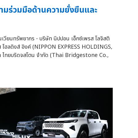
มร่วมมือด้านความยั่งยืนและ
นเวียนทรัพยากร - บริษัท นิปปอน เอ็กซ์เพรส โลจิสติ
็กซ์เพรส โฮลดิงส์ อิงค์ (NIPPON EXPRESS HOLDINGS,
ษัท ไทยบริดจสโตน จำกัด (Thai Bridgestone Co.,