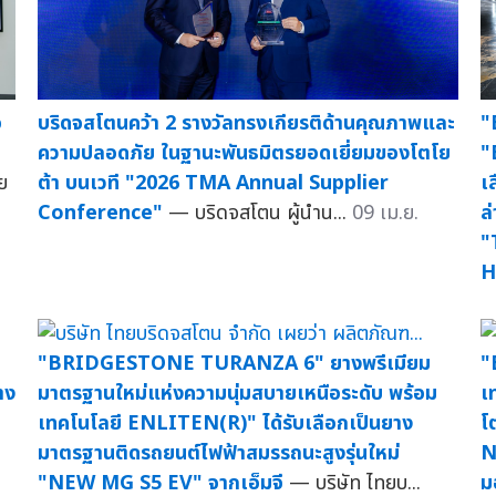
ิ
บริดจสโตนคว้า 2 รางวัลทรงเกียรติด้านคุณภาพและ
"
ความปลอดภัย ในฐานะพันธมิตรยอดเยี่ยมของโตโย
"
ย
ต้า บนเวที "2026 TMA Annual Supplier
เ
Conference"
— บริดจสโตน ผู้นำน...
09 เม.ย.
ล
"
H
"BRIDGESTONE TURANZA 6" ยางพรีเมียม
"
าง
มาตรฐานใหม่แห่งความนุ่มสบายเหนือระดับ พร้อม
เ
เทคโนโลยี ENLITEN(R)" ได้รับเลือกเป็นยาง
โ
มาตรฐานติดรถยนต์ไฟฟ้าสมรรถนะสูงรุ่นใหม่
N
"NEW MG S5 EV" จากเอ็มจี
— บริษัท ไทยบ...
ม