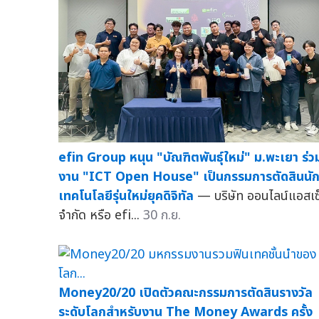
efin Group หนุน "บัณฑิตพันธุ์ใหม่" ม.พะเยา ร่ว
งาน "ICT Open House" เป็นกรรมการตัดสินนั
เทคโนโลยีรุ่นใหม่ยุคดิจิทัล
— บริษัท ออนไลน์แอสเซ
จำกัด หรือ efi...
30 ก.ย.
Money20/20 เปิดตัวคณะกรรมการตัดสินรางวัล
ระดับโลกสำหรับงาน The Money Awards ครั้ง