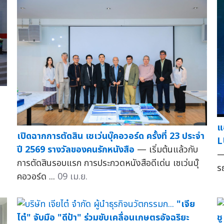
แ
เปิดฉากการตัดสิน เซเว่นบุ๊คอวอร์ด ครั้งที่ 23 ประจำ
L
ปี 2569 รางวัลของคนรักหนังสือ
— เริ่มต้นแล้วกับ
—
การตัดสินรอบแรก การประกวดหนังสือดีเด่น เซเว่นบุ๊
ร
คอวอร์ด ...
09 เม.ย.
"เจีย
ไต๋" จับมือ "ดีป้า" ร่วมขับเคลื่อนเกษตรอัจฉริยะ
ช