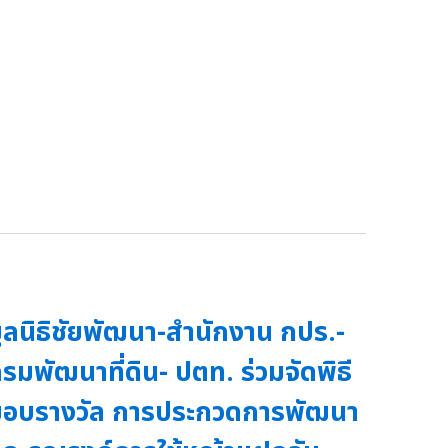
ูลนิธิชัยพัฒนา-สำนักงาน กปร.-
รมพัฒนาที่ดิน- ปตท. ร่วมจัดพิธี
อบรางวัล การประกวดการพัฒนา