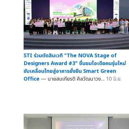
STI ร่วมตัดสินเวที "The NOVA Stage of
Designers Award #3" ชื่นชมไอเดียคนรุ่นใหม่
ขับเคลื่อนไทยสู่อาคารยั่งยืน Smart Green
Office
— นายสมเกียรติ ศิลวัฒนาวง...
10 มิ.ย.