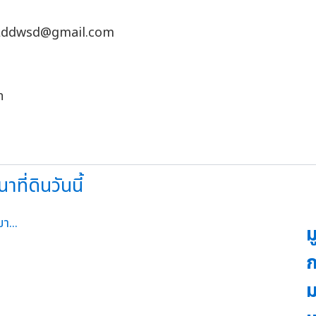
Lddwsd@gmail.com
ท
่ดินวันนี้
ม
ก
ม