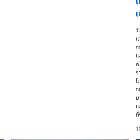
แ
เ
ว
เ
ก
แ
พ
รา
โ
ค
ม
แ
ท
1