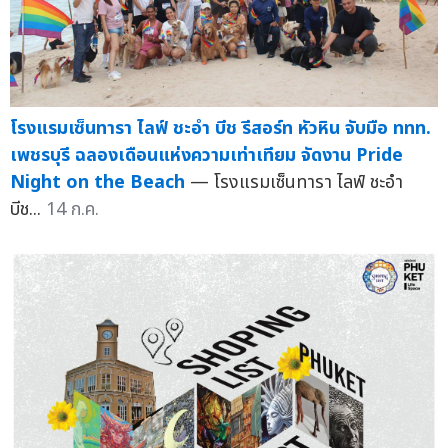
โรงแรมเซ็นทารา ไลฟ์ ชะอำ บีช รีสอร์ท หัวหิน จับมือ ททท.
เพชรบุรี ฉลองเดือนแห่งความเท่าเทียม จัดงาน Pride
Night on the Beach
— โรงแรมเซ็นทารา ไลฟ์ ชะอำ
บีช...
14 ก.ค.