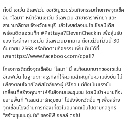
ทั้งนี้ เซเว่น อีเลฟเว่น ขอเชิญชวนร่วมกิจกรรมถ่ายภาพจุดเช็ค
อิน "โลมา" หน้าร้านเซเว่น อีเลฟเว่น สาขาธาราพัทยา และ
สาขาบาลีฮาย จังหวัดชลบุรี แล้วโพสต์ลงบนโซเชียลมีเดีย
พร้อมติดแฮชแท็ก #Pattaya7ElevenCheckin เพื่อลุ้นรับ
ของที่ระลึกจากเซเว่น อีเลฟเว่นมากมาย ตั้งแต่วันที่วันนี้-30
กันยายน 2568 หรือติดตามกิจกรรมเพิ่มเติมได้ที่
เพจhttps://www.facebook.com/cpall7
โครงการติดตั้งจุดเช็คอิน "โลมา" นี้ สะท้อนบทบาทของเซเว่น
อีเลฟเว่น ในฐานะภาคธุรกิจที่ให้ความสำคัญกับความยั่งยืน ไม่
เพียงตอบโจทย์ไลฟ์สไตล์ของผู้บริโภค แต่ยังเป็นแรงขับ
เคลื่อนที่สร้างคุณค่าให้กับสังคมและชุมชน โดยมีเป้าหมายที่จะ
ขยายพื้นที่ "แลนด์มาร์กชุมชน" ไปยังจังหวัดอื่น ๆ เพื่อสร้าง
จุดเชื่อมโยงด้านการท่องเที่ยวในอนาคตเป็นไปตามกลยุทธ์
"สร้างชุมชนอุ่นใจ" ของซีพี ออลล์ ต่อไป