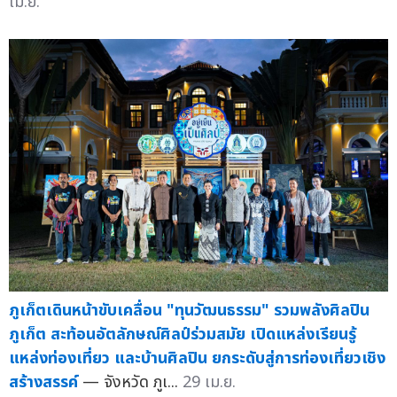
เม.ย.
ภูเก็ตเดินหน้าขับเคลื่อน "ทุนวัฒนธรรม" รวมพลังศิลปิน
ภูเก็ต สะท้อนอัตลักษณ์ศิลป์ร่วมสมัย เปิดแหล่งเรียนรู้
แหล่งท่องเที่ยว และบ้านศิลปิน ยกระดับสู่การท่องเที่ยวเชิง
สร้างสรรค์
— จังหวัด ภูเ...
29 เม.ย.