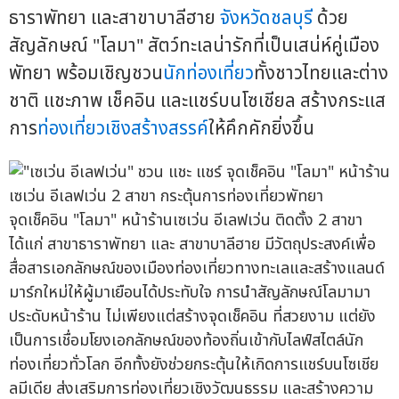
ธาราพัทยา และสาขาบาลีฮาย
จังหวัดชลบุรี
ด้วย
สัญลักษณ์ "โลมา" สัตว์ทะเลน่ารักที่เป็นเสน่ห์คู่เมือง
พัทยา พร้อมเชิญชวน
นักท่องเที่ยว
ทั้งชาวไทยและต่าง
ชาติ แชะภาพ เช็คอิน และแชร์บนโซเชียล สร้างกระแส
การ
ท่องเที่ยวเชิงสร้างสรรค์
ให้คึกคักยิ่งขึ้น
จุดเช็คอิน "โลมา" หน้าร้านเซเว่น อีเลฟเว่น ติดตั้ง 2 สาขา
ได้แก่ สาขาธาราพัทยา และ สาขาบาลีฮาย มีวัตถุประสงค์เพื่อ
สื่อสารเอกลักษณ์ของเมืองท่องเที่ยวทางทะเลและสร้างแลนด์
มาร์กใหม่ให้ผู้มาเยือนได้ประทับใจ การนำสัญลักษณ์โลมามา
ประดับหน้าร้าน ไม่เพียงแต่สร้างจุดเช็คอิน ที่สวยงาม แต่ยัง
เป็นการเชื่อมโยงเอกลักษณ์ของท้องถิ่นเข้ากับไลฟ์สไตล์นัก
ท่องเที่ยวทั่วโลก อีกทั้งยังช่วยกระตุ้นให้เกิดการแชร์บนโซเชีย
ลมีเดีย ส่งเสริมการท่องเที่ยวเชิงวัฒนธรรม และสร้างความ