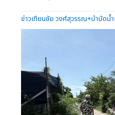
ข่าวเทียนชัย วงศ์สุวรรณ+บำบัดน้ำเส