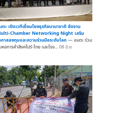
มตะ เปิดเวทีเชื่อมโยงธุรกิจนานาชาติ จัดงาน
ulti-Chamber Networking Night เสริม
อกาสลงทุนและความร่วมมือระดับโลก
— อมตะ ร่วม
ับหอการค้าสิงคโปร์-ไทย และโรง...
08 มิ.ย.