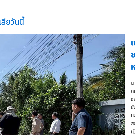
ียวันนี้
ซ
ห
น
ก
ซ
ข
แ
ส
เ