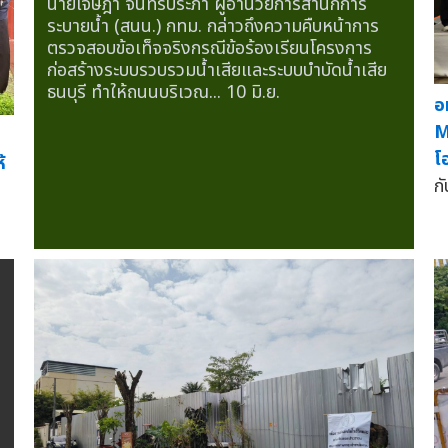
นายเจษฎา จันทรประภา ผู้อำนวยการสำนักการ
ระบายน้ำ (สนน.) กทม. กล่าวถึงความคืบหน้าการ
ตรวจสอบข้อเท็จจริงกรณีข้อร้องเรียนโครงการ
ก่อสร้างระบบรวบรวมน้ำเสียและระบบบำบัดน้ำเสีย
ธนบุรี ทำให้ถนนบริเวณ...
10 มิ.ย.
อ
M
โ
้
ก