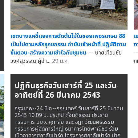
เขตบางแคชี้แจงการตัดต้นไม้ในซอยเพชรเกษม 88
เ
เป็นไปตามหลักรุกขกรรม กำชับเจ้าหน้าที่ ปฏิบัติตาม
ท
ขั้นตอน-สร้างความเข้าใจกับชุมชน
— นายเทียนชัย
—
วงศ์สุวรรณ ผู้อำ...
29 ม.ค.
ก
ปฏิทินธุรกิจวันเสาร์ที่ 25 และวัน
อาทิตย์ที่ 26 มีนาคม 2543
กรุงเทพ--24 มี.ค.--รอยเตอร์ วันเสาร์ที่ 25 มีนาคม
2543 10.09 น. ประทีป ตั้งมติธรรม ประธาน
กรรมการ บมจ. ศุภาลัย และ ชฎา วัฒนศิริธรรม
กรรมการผู้จัดการใหญ่ ธนาคารไทยพาณิชย์ ร่วม
เปิดอาคารศุภาลัยปาร์ค โครงการศุภาลัยปาร์ค ปาก