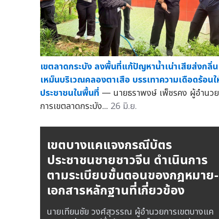
เขตลาดกระบัง ลงพื้นที่แก้ปัญหาน้ำเน่าเสียส่งกลิ่น
เหม็นบริเวณคลองตาเสือ บรรเทาความเดือดร้อนให
ประชาชนในพื้นที่
— นายธราพงษ์ เพ็ชรคง ผู้อำนวย
การเขตลาดกระบัง...
26 มิ.ย.
เขตบางแคแจงกรณีบัตร
ประชาชนชายชาวจีน ดำเนินการ
ตามระเบียบขั้นตอนของกฎหมาย-
เอกสารหลักฐานที่เกี่ยวข้อง
นายเทียนชัย วงศ์สุวรรณ ผู้อำนวยการเขตบางแค