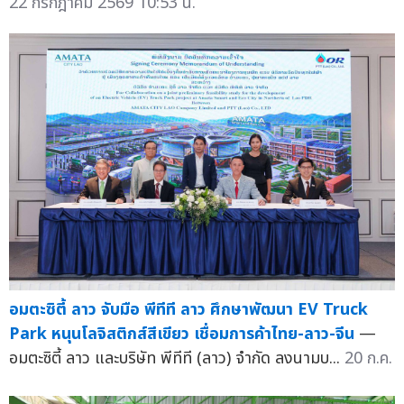
22 กรกฎาคม 2569 10:53 น.
อมตะซิตี้ ลาว จับมือ พีทีที ลาว ศึกษาพัฒนา EV Truck
Park หนุนโลจิสติกส์สีเขียว เชื่อมการค้าไทย-ลาว-จีน
—
อมตะซิตี้ ลาว และบริษัท พีทีที (ลาว) จำกัด ลงนามบ...
20 ก.ค.