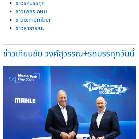
ข่าวรถบรรทุก
ข่าวเพชรเกษม
ข่าวo:member
ข่าวสาธารณะ
ข่าวเทียนชัย วงศ์สุวรรณ+รถบรรทุกวันนี้