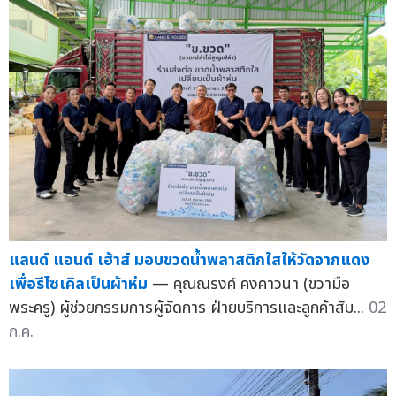
แลนด์ แอนด์ เฮ้าส์ มอบขวดน้ำพลาสติกใสให้วัดจากแดง
เพื่อรีไซเคิลเป็นผ้าห่ม
— คุณณรงค์ คงคาวนา (ขวามือ
พระครู) ผู้ช่วยกรรมการผู้จัดการ ฝ่ายบริการและลูกค้าสัม...
02
ก.ค.