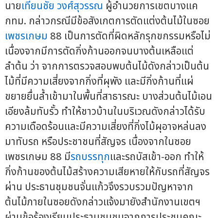
นาย
เทียนชัย วงศ์สุวรรณ
ผู้อำนวยการเขตบางแค
กทม. กล่าวกรณีมีข้อสังเกตการตัดแต่งต้นไม้ในซอย
เพชรเกษม
88 เป็นการตัดที่ผิดหลักรุกขกรรมหรือไม่
เนื่องจากมีการตัดกิ่งก้านออกจนบางต้นเหลือแต่
ลำต้น ว่า จากการตรวจสอบพบต้นไม้ดังกล่าวเป็นต้น
ไม้ที่มีความเสี่ยงจากกิ่งที่ผุพัง และมีกิ่งก้านที่แผ่
ขยายยื่นล้ำเข้ามาในพื้นที่สาธารณะ บางส่วนต้นไม้เอน
เอียงล้มทับรั้ว ทำให้ชาวบ้านในบริเวณดังกล่าวได้รับ
ความเดือดร้อนและมีความเสี่ยงที่กิ่งไม้ผุอาจหล่นลง
มาทับรถ หรือประชาชนที่สัญจร เนื่องจากในซอย
เพชรเกษม 88 มี
รถบรรทุก
และรถบัสเข้า-ออก ทำให้
กิ่งก้านของต้นไม้สร้างความเสียหายให้กับรถที่สัญจร
ผ่าน ประธานชุมชนจั่นแก้วจึงรวบรวมปัญหาจาก
ต้นไม้ภายในซอยดังกล่าวแจ้งมายังสำนักงานเขตฯ
ผ่านข้อร้องเรียนประธานชุมชนจากการประชุมคณะ