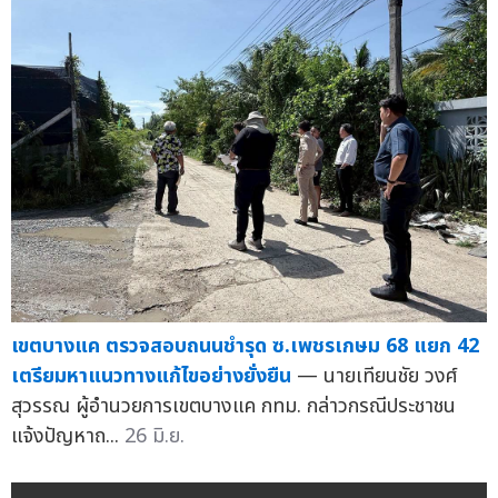
เขตบางแค ตรวจสอบถนนชำรุด ซ.เพชรเกษม 68 แยก 42
เตรียมหาแนวทางแก้ไขอย่างยั่งยืน
— นายเทียนชัย วงศ์
สุวรรณ ผู้อำนวยการเขตบางแค กทม. กล่าวกรณีประชาชน
แจ้งปัญหาถ...
26 มิ.ย.