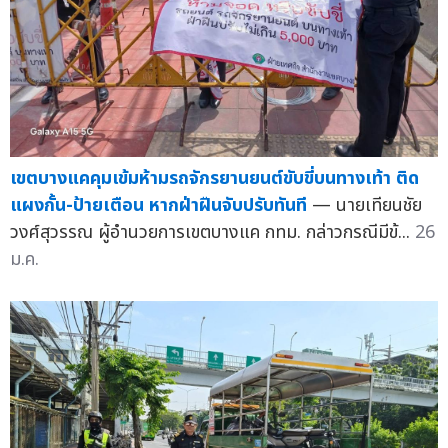
เขตบางแคคุมเข้มห้ามรถจักรยานยนต์ขับขี่บนทางเท้า ติด
แผงกั้น-ป้ายเตือน หากฝ่าฝืนจับปรับทันที
— นายเทียนชัย
วงศ์สุวรรณ ผู้อำนวยการเขตบางแค กทม. กล่าวกรณีมีข้...
26
ม.ค.