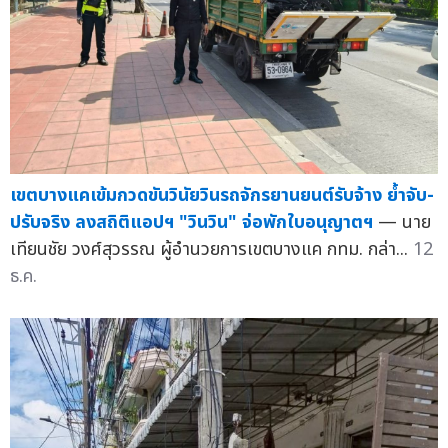
เขตบางแคเข้มกวดขันวินัยวินรถจักรยานยนต์รับจ้าง ย้ำจับ-
ปรับจริง ลงสถิติแอปฯ "วินวิน" จ่อพักใบอนุญาตฯ
— นาย
เทียนชัย วงศ์สุวรรณ ผู้อำนวยการเขตบางแค กทม. กล่า...
12
ธ.ค.