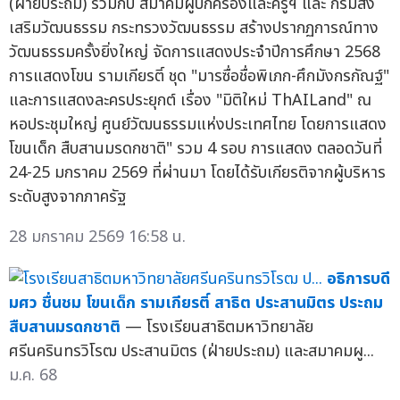
(ฝ่ายประถม) ร่วมกับ สมาคมผู้ปกครองและครูฯ และ กรมส่ง
เสริมวัฒนธรรม กระทรวงวัฒนธรรม สร้างปรากฏการณ์ทาง
วัฒนธรรมครั้งยิ่งใหญ่ จัดการแสดงประจำปีการศึกษา 2568
การแสดงโขน รามเกียรติ์ ชุด "มารซื่อชื่อพิเภก-ศึกมังกรกัณฐ์"
และการแสดงละครประยุกต์ เรื่อง "มิติใหม่ ThAILand" ณ
หอประชุมใหญ่ ศูนย์วัฒนธรรมแห่งประเทศไทย โดยการแสดง
โขนเด็ก สืบสานมรดกชาติ" รวม 4 รอบ การแสดง ตลอดวันที่
24-25 มกราคม 2569 ที่ผ่านมา โดยได้รับเกียรติจากผู้บริหาร
ระดับสูงจากภาครัฐ
28 มกราคม 2569 16:58 น.
อธิการบดี
มศว ชื่นชม โขนเด็ก รามเกียรติ์ สาธิต ประสานมิตร ประถม
สืบสานมรดกชาติ
— โรงเรียนสาธิตมหาวิทยาลัย
ศรีนครินทรวิโรฒ ประสานมิตร (ฝ่ายประถม) และสมาคมผู...
ม.ค. 68