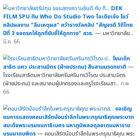
DEK
FILM SPU ทีม Who Do Studio Two ไอเดียเจ๋ง โชว์
คลิปผลงาน "ลืมเหตุผล" คว้ารางวัลคลิป "สัญจรดี วิถีไทย
ปีที่ 3 จอดรถให้ถูกที่ขับขี่ให้ถูกทาง" สวธ.
— มหาวิทยาลัย...
มี.ค. 66
โขนเด็ก
สาธิต มศว ประสานมิตร (ฝ่ายประถม) สืบสานมรดกชาติ
—
โรงเรียนสาธิตมหาวิทยาลัยศรีนครินทรวิโรฒ ประสานมิตร
(ฝ่ายประถม) และสมาคมผู้ปกครองและครูโรงเรียนสา...
ก.พ.
66
ขอเชิญ
ชมการแสดงคอนเสิร์ตน้อมรำลึกในพระกรุณาธิคุณพระบาท
สมเด็จพระบรมชนกาธิเบศร มหาภูมิพลอดุลยเดชมหาราช
บรมนาถบพิตร
— คอนเสิร์ตน้อมรำลึกในพระกรุณาธิคุณ พระ