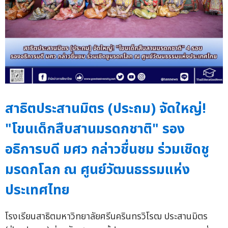
สาธิตประสานมิตร (ประถม) จัดใหญ่!
"โขนเด็กสืบสานมรดกชาติ" รอง
อธิการบดี มศว กล่าวชื่นชม ร่วมเชิดชู
มรดกโลก ณ ศูนย์วัฒนธรรมแห่ง
ประเทศไทย
โรงเรียนสาธิตมหาวิทยาลัยศรีนครินทรวิโรฒ ประสานมิตร