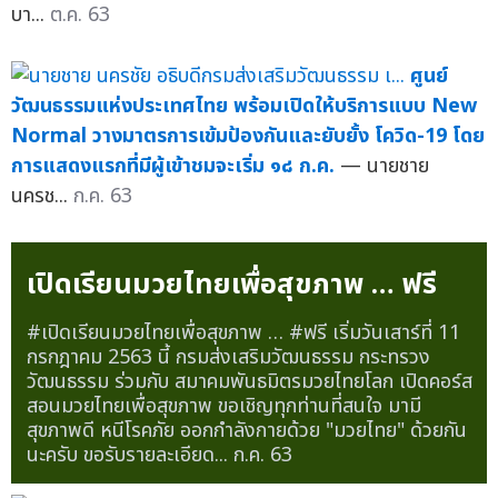
บา...
ต.ค. 63
ศูนย์
วัฒนธรรมแห่งประเทศไทย พร้อมเปิดให้บริการแบบ New
Normal วางมาตรการเข้มป้องกันและยับยั้ง โควิด-19 โดย
การแสดงแรกที่มีผู้เข้าชมจะเริ่ม ๑๘ ก.ค.
— นายชาย
นครช...
ก.ค. 63
เปิดเรียนมวยไทยเพื่อสุขภาพ … ฟรี
#เปิดเรียนมวยไทยเพื่อสุขภาพ … #ฟรี เริ่มวันเสาร์ที่ 11
กรกฎาคม 2563 นี้ กรมส่งเสริมวัฒนธรรม กระทรวง
วัฒนธรรม ร่วมกับ สมาคมพันธมิตรมวยไทยโลก เปิดคอร์ส
สอนมวยไทยเพื่อสุขภาพ ขอเชิญทุกท่านที่สนใจ มามี
สุขภาพดี หนีโรคภัย ออกกำลังกายด้วย "มวยไทย" ด้วยกัน
นะครับ ขอรับรายละเอียด...
ก.ค. 63