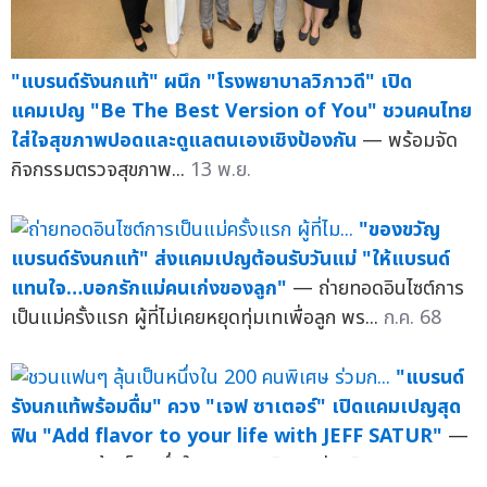
"แบรนด์รังนกแท้" ผนึก "โรงพยาบาลวิภาวดี" เปิด
แคมเปญ "Be The Best Version of You" ชวนคนไทย
ใส่ใจสุขภาพปอดและดูแลตนเองเชิงป้องกัน
— พร้อมจัด
กิจกรรมตรวจสุขภาพ...
13 พ.ย.
"ของขวัญ
แบรนด์รังนกแท้" ส่งแคมเปญต้อนรับวันแม่ "ให้แบรนด์
แทนใจ…บอกรักแม่คนเก่งของลูก"
— ถ่ายทอดอินไซต์การ
เป็นแม่ครั้งแรก ผู้ที่ไม่เคยหยุดทุ่มเทเพื่อลูก พร...
ก.ค. 68
"แบรนด์
รังนกแท้พร้อมดื่ม" ควง "เจฟ ซาเตอร์" เปิดแคมเปญสุด
ฟิน "Add flavor to your life with JEFF SATUR"
—
ชวนแฟนๆ ลุ้นเป็นหนึ่งใน 200 คนพิเศษ ร่วมกิจกรรมสุ...
พ.ค.