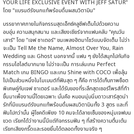
บรรยากาศภายในกิจกรรมสุดเอ็กซ์คลูซีฟเต็มไปด้วยความ
อบอุ่น ความสนุกสนาน และเสียงเชียร์จากแฟนคลับ "คุณวัน
เสาร์" โดย "เจฟ ซาเตอร์" ขนเพลงฮิตมาโชว์แบบจัดเต็ม ไม่ว่า
จะเป็น Tell Me the Name, Almost Over You, Rain
Wedding และ Ghost นอกจากนี้ แฟน ๆ ยังได้สนุกไปกับกิจ
กรรมไฮไลต์มากมาย ไม่ว่าจะเป็น การเล่นเกม Perfect
Match เกม BINGO และเกม Shine with COCO เพื่อลุ้น
ไปเป็นส่วนหนึ่งในโมเมนต์ที่ฟินสุด ๆ ก็คือ การได้เก็บภาพช็อต
พิเศษคู่กับเจฟ ซาเตอร์ และได้รับของที่ระลึกสุดเซอร์ไพรส์ที่ทำ
ขึ้นมาเพื่องานนี้โดยเฉพาะ นั่นคือ หมอนนุ่มนิ่มดาวเสาร์สุดน่า
รักที่มีแบรนด์รังนกแท้พร้อมดื่มผสมวิตามินทั้ง 3 สูตร และที่
ฟินไปกว่านั้น ผู้โชคดีเพียง 10 คนจะได้ลายเซ็นของหนุ่มเจฟบน
ขวด เรียกได้ว่างานนี้มีแต่กิจกรรมฟิน ๆ ที่สร้างความตื่นเต้น
เรียกเสียงกรี๊ดและรอยยิ้มได้ตลอดทั้งงานจริง ๆ