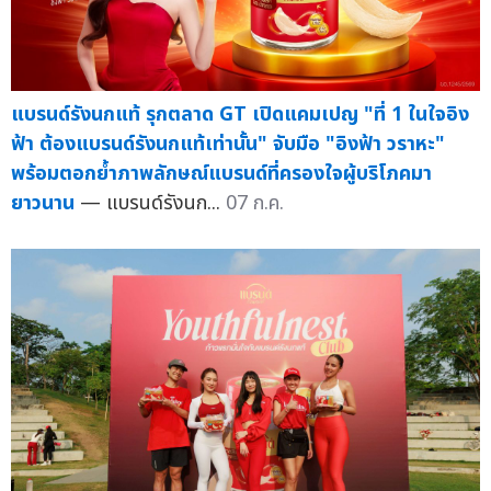
แบรนด์รังนกแท้ รุกตลาด GT เปิดแคมเปญ "ที่ 1 ในใจอิง
ฟ้า ต้องแบรนด์รังนกแท้เท่านั้น" จับมือ "อิงฟ้า วราหะ"
พร้อมตอกย้ำภาพลักษณ์แบรนด์ที่ครองใจผู้บริโภคมา
ยาวนาน
— แบรนด์รังนก...
07 ก.ค.