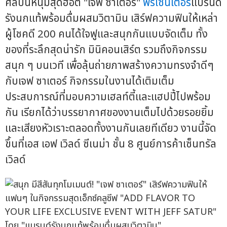
ศิลปินหนุ่มสุดฮอต "เจฟ ซาเตอร์"
พรีเซนเตอร์
แบรนด์
รังนกแท้พร้อมดื่มผสมวิตามิน เสิร์ฟความฟินให้เหล่า
ผู้โชคดี 200 คนได้ใจฟูและสนุกกันแบบจัดเต็ม ทั้ง
ของที่ระลึกสุดน่ารัก มินิคอนเสิร์ต รวมถึงกิจกรรม
สนุก ๆ บนเวที เพื่อลุ้นถ่ายภาพสร้างความทรงจำดีๆ
กับเจฟ ซาเตอร์ กิจกรรมในงานได้เติมเต็ม
ประสบการณ์ที่มอบความเฮลท์ตี้และแฮปปี้ไปพร้อม
กัน เรียกได้ว่าบรรยากาศของงานเต็มไปด้วยรอยยิ้ม
และเสียงหัวเราะตลอดทั้งงานกันเลยทีเดียว งานนี้จัด
ขึ้นที่เอส เอฟ เวิลด์ ซีเนม่า ชั้น 8 ศูนย์การค้าเซ็นทรัล
เวิลด์