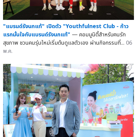
"แบรนด์รังนกแท้" เปิดตัว "Youthfulnest Club - ก้าว
แรกมั่นใจกับแบรนด์รังนกแท้"
— คอมมูนิตี้สำหรับคนรัก
สุขภาพ ชวนคนรุ่นใหม่เริ่มต้นดูแลตัวเอง ผ่านกิจกรรมที่...
06
พ.ค.