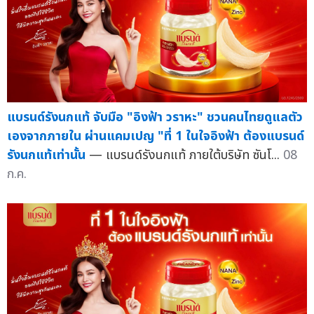
แบรนด์รังนกแท้ จับมือ "อิงฟ้า วราหะ" ชวนคนไทยดูแลตัว
เองจากภายใน ผ่านแคมเปญ "ที่ 1 ในใจอิงฟ้า ต้องแบรนด์
รังนกแท้เท่านั้น
— แบรนด์รังนกแท้ ภายใต้บริษัท ซันโ...
08
ก.ค.