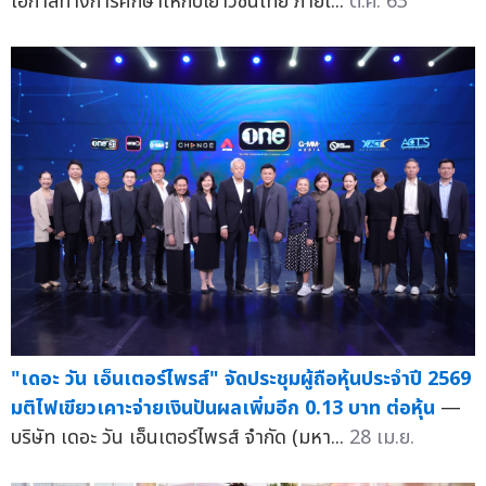
โอกาสทางการศึกษาให้กับเยาวชนไทย ภายใ...
ต.ค. 63
"เดอะ วัน เอ็นเตอร์ไพรส์" จัดประชุมผู้ถือหุ้นประจำปี 2569
มติไฟเขียวเคาะจ่ายเงินปันผลเพิ่มอีก 0.13 บาท ต่อหุ้น
—
บริษัท เดอะ วัน เอ็นเตอร์ไพรส์ จำกัด (มหา...
28 เม.ย.