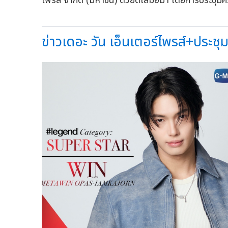
ไพรส์ จำกัด (มหาชน) ด้วยดีเสมอมา โดยการประชุมครั้
ข่าวเดอะ วัน เอ็นเตอร์ไพรส์+ประชุมส