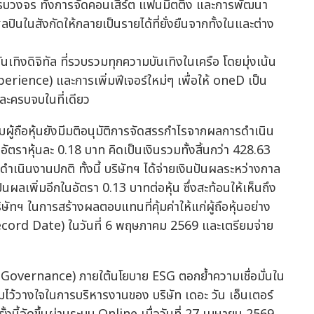
งจร ทั้งการจัดคอนเสิร์ต แฟนมีตติ้ง และการพัฒนา
ปินในสังกัดให้กลายเป็นรายได้ที่ยั่งยืนจากทั้งในและต่าง
เทิงดิจิทัล ที่รวบรวมทุกความบันเทิงในเครือ โดยมุ่งเน้น
rience) และการเพิ่มฟีเจอร์ใหม่ๆ เพื่อให้ oneD เป็น
ยและครบจบในที่เดียว
ผู้ถือหุ้นยังมีมติอนุมัติการจัดสรรกำไรจากผลการดำเนิน
นอัตราหุ้นละ 0.18 บาท คิดเป็นเงินรวมทั้งสิ้นกว่า 428.63
เนินงานปกติ ทั้งนี้ บริษัทฯ ได้จ่ายเงินปันผลระหว่างกาล
ันผลเพิ่มอีกในอัตรา 0.13 บาทต่อหุ้น ซึ่งสะท้อนให้เห็นถึง
ทฯ ในการสร้างผลตอบแทนที่คุ้มค่าให้แก่ผู้ถือหุ้นอย่าง
(Record Date) ในวันที่ 6 พฤษภาคม 2569 และเตรียมจ่าย
od Governance) ภายใต้นโยบาย ESG ตอกย้ำความเชื่อมั่นใน
วามไว้วางใจในการบริหารงานของ บริษัท เดอะ วัน เอ็นเตอร์