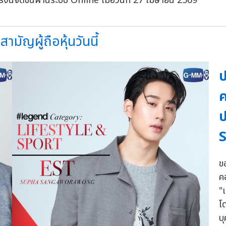
งนี้จัดขึ้นผ่านระบบ Online เมื่อวันที่ 27 เมษายน 2569
ามัญผู้ถือหุ้นวันนี้
ป
ค
ป
S
ข
ค
"
โ
บ