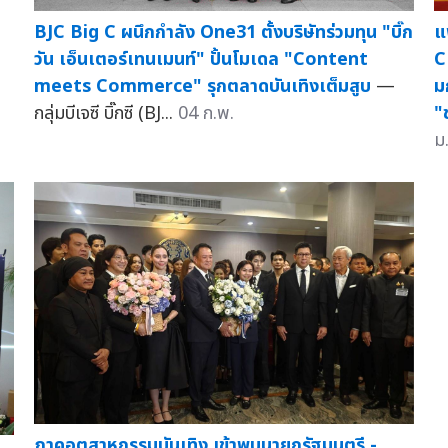
BJC Big C ผนึกกำลัง One31 ตั้งบริษัทร่วมทุน "บิ๊ก
แ
วัน เอ็นเตอร์เทนเมนท์" ปั้นโมเดล "Content
C
meets Commerce" รุกตลาดบันเทิงเต็มสูบ
—
ม
กลุ่มบีเจซี บิ๊กซี (BJ...
04 ก.พ.
"
ม
ภาคอุตสาหกรรมบันเทิง เข้าพบนายกรัฐมนตรี -