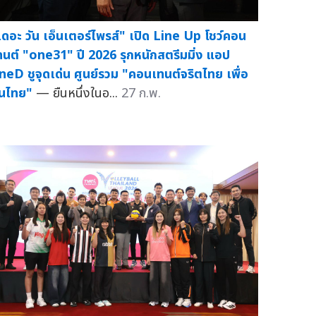
เดอะ วัน เอ็นเตอร์ไพรส์" เปิด Line Up โชว์คอน
ทนต์ "one31" ปี 2026 รุกหนักสตรีมมิ่ง แอป
neD ชูจุดเด่น ศูนย์รวม "คอนเทนต์จริตไทย เพื่อ
นไทย"
— ยืนหนึ่งในอ...
27 ก.พ.