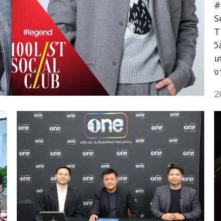
#
S
T
ว
เ
ง
2