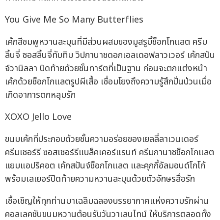
You Give Me So Many Butterflies
เค้กสีชมพูหวานละมุนที่มีส่วนผสมของมูสรูบี้ช็อกโกแลต ครีม
ลิ้นจี่ ซอสลิ้นจี่ทับทิม วิปกานาชดอกเอลเดอฟลาวเวอร์ เค้กสปัน
จ์วานิลลา ปิดท้ายด้วยชั้นทาร์ตที่เป็นฐาน ก่อนจะตกแต่งหน้า
เค้กด้วยช็อกโกแลตรูปผีเสื้อ เชื่อมโยงถึงความรู้สึกปั่นป่วนเมื่อ
เกิดอาการตกหลุมรัก
XOXO Jello Love
ขนมเค้กที่ประกอบด้วยชั้นความอร่อยของเยลลี่ลาเวนเดอร์
ครีมเชอร์รี ซอสเชอร์รีแบล็คเคอร์แรนท์ ครีมกานาชช็อกโกแลต
แยมแอปริคอต เค้กสปันจ์ช็อกโกแลต และคุกกี้อัลมอนด์โกโก้
พร้อมเลเยอร์ปิดท้ายความหวานละมุนด้วยตัวอักษรสื่อรัก
เชื้อเชิญให้ทุกท่านมาเฉลิมฉลองบรรยากาศแห่งความรักผ่าน
คอลเลคชันขนมหวานต้อนรับวันวาเลนไทน์ ให้บริการตลอดทั้ง