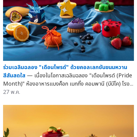
ร่วมเฉลิมฉลอง "เดือนไพรด์" ด้วยคอลเลกชันขนมหวาน
สีสันสดใส
— เนื่องในโอกาสเฉลิมฉลอง "เดือนไพรด์ (Pride
Month)" ห้องอาหารแบงค็อก เบกกิ้ง คอมพานี (บีบีโค) โรง...
27 พ.ค.