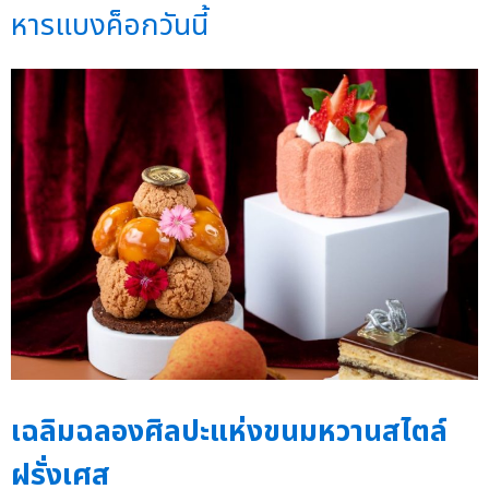
หารแบงค็อกวันนี้
เฉลิมฉลองศิลปะแห่งขนมหวานสไตล์
ฝรั่งเศส