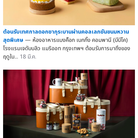
ต้อนรับเทศกาลดอกซากุระบานผ่านคอลเลกชันขนมหวาน
สุดพิเศษ
— ห้องอาหารแบงค็อก เบกกิ้ง คอมพานี (บีบีโค)
โรงแรมเจดับบลิว แมริออท กรุงเทพฯ ต้อนรับการมาถึงของ
ฤดูใบ...
18 มี.ค.