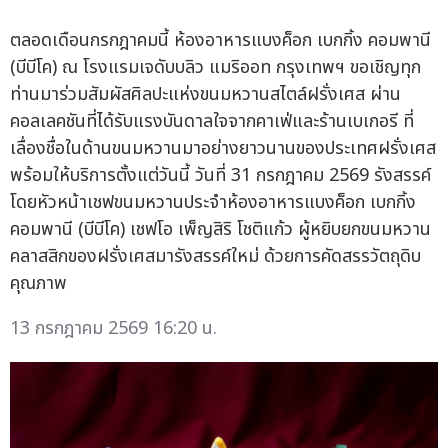
ตลอดเดือนกรกฎาคมนี้ ห้องอาหารแบงค็อก เบกกิ้ง คอมพานี
(บีบีโค) ณ โรงแรมเจดับบลิว แมริออท กรุงเทพฯ ขอเชิญทุก
ท่านมาร่วมสัมผัสศิลปะแห่งขนมหวานสไตล์ฝรั่งเศส ผ่าน
คอลเลคชันที่ได้รับแรงบันดาลใจจากคาเฟ่และร้านเบเกอรี ที่
เลื่องชื่อในด้านขนมหวานมาอย่างยาวนานของประเทศฝรั่งเศส
พร้อมให้บริการตั้งแต่วันนี้ วันที่ 31 กรกฎาคม 2569 รังสรรค์
โดยหัวหน้าเชฟขนมหวานประจำห้องอาหารแบงค็อก เบกกิ้ง
คอมพานี (บีบีโค) เชฟโอ เพ็ญสิริ โชติแก้ว ผู้หยิบยกขนมหวาน
คลาสสิกของฝรั่งเศสมารังสรรค์ใหม่ ด้วยการคัดสรรวัตถุดิบ
คุณภาพ
13 กรกฎาคม 2569 16:20 น.