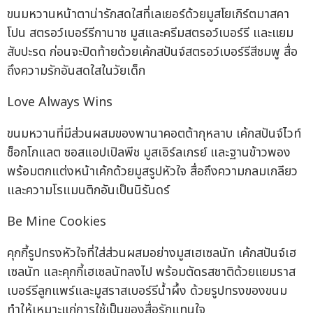
ขนมหวานหน้าตาน่ารักสดใสที่เลเยอร์ด้วยมูสโยเกิร์ตมาสคา
โปน สตรอว์เบอร์รีกานาช มูสและครีมสตรอว์เบอร์รี และแยม
สับปะรด ก่อนจะปิดท้ายด้วยเค้กสปันจ์สตรอว์เบอร์รีสีชมพู สื่อ
ถึงความรักอันสดใสในวัยเด็ก
Love Always Wins
ขนมหวานที่มีส่วนผสมของพานาคอตต้ากุหลาบ เค้กสปันจ์ไวท์
ช็อกโกแลต ซอสแอปเปิลพีช มูสเอิร์ลเกรย์ และฐานข้าวพอง
พร้อมตกแต่งหน้าเค้กด้วยมูสรูปหัวใจ สื่อถึงความกลมเกลียว
และความโรแมนติกอันเป็นนิรันดร์
Be Mine Cookies
คุกกี้รูปทรงหัวใจที่ใส่ส่วนผสมอย่างมูสเฮเซลนัท เค้กสปันจ์เฮ
เซลนัท และคุกกี้เฮเซลนัทลงไป พร้อมตัดรสชาติด้วยแยมราส
เบอร์รีลูกแพร์และมูสราสเบอร์รีน้ำผึ้ง ด้วยรูปทรงของขนม
ทำให้เหมาะแก่การใช้เป็นของสื่อรักแทนใจ